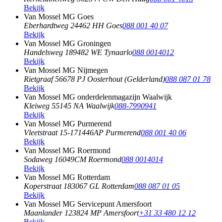
Bekijk
Van Mossel MG Goes
Eberhardtweg 2
4462 HH Goes
088 001 40 07
Bekijk
Van Mossel MG Groningen
Handelsweg 18
9482 WE Tynaarlo
088 0014012
Bekijk
Van Mossel MG Nijmegen
Rietgraaf 5
6678 PJ Oosterhout (Gelderland)
088 087 01 78
Bekijk
Van Mossel MG onderdelenmagazijn Waalwijk
Kleiweg 5
5145 NA Waalwijk
088-7990941
Bekijk
Van Mossel MG Purmerend
Vleetstraat 15-17
1446AP Purmerend
088 001 40 06
Bekijk
Van Mossel MG Roermond
Sodaweg 1
6049CM Roermond
088 0014014
Bekijk
Van Mossel MG Rotterdam
Koperstraat 18
3067 GL Rotterdam
088 087 01 05
Bekijk
Van Mossel MG Servicepunt Amersfoort
Maanlander 12
3824 MP Amersfoort
+31 33 480 12 12
Bekijk