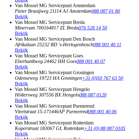
Van Mossel MG Servicepunt Amsterdam
Pieter Braaijweg 2
1114 AJ Amsterdam
088 087 01 80
Bekijk
Van Mossel MG Servicepunt Breda
Minervum 7001b
4817 ZL Breda
076 528 14 50
Bekijk
Van Mossel MG Servicepunt Den Bosch
Afrikalaan 2
5232 BD 's-Hertogenbosch
088 001 40 11
Bekijk
Van Mossel MG Servicepunt Goes
Eberhardtweg 2
4462 HH Goes
088 001 40 07
Bekijk
Van Mossel MG Servicepunt Groningen
Odenseweg 1
9723 HA Groningen
+31 (0)50 767 63 50
Bekijk
Van Mossel MG Servicepunt Hengelo
Höltersweg 30
7556 BX Hengelo
088 087 0120
Bekijk
Van Mossel MG Servicepunt Purmerend
Vleetstraat 15-17
1446AP Purmerend
088 001 40 06
Bekijk
Van Mossel MG Servicepunt Rotterdam
Koperstraat 18
3067 GL Rotterdam
+31 (0) 88 087 0105
Bekijk