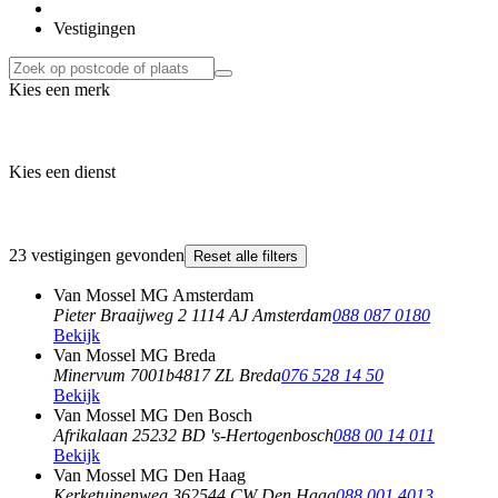
Vestigingen
Kies een merk
Kies een dienst
23 vestigingen gevonden
Reset alle filters
Van Mossel MG Amsterdam
Pieter Braaijweg 2
1114 AJ Amsterdam
088 087 0180
Bekijk
Van Mossel MG Breda
Minervum 7001b
4817 ZL Breda
076 528 14 50
Bekijk
Van Mossel MG Den Bosch
Afrikalaan 2
5232 BD 's-Hertogenbosch
088 00 14 011
Bekijk
Van Mossel MG Den Haag
Kerketuinenweg 36
2544 CW Den Haag
088 001 4013