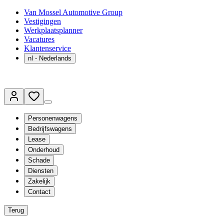
Van Mossel Automotive Group
Vestigingen
Werkplaatsplanner
Vacatures
Klantenservice
nl
- Nederlands
Personenwagens
Bedrijfswagens
Lease
Onderhoud
Schade
Diensten
Zakelijk
Contact
Terug