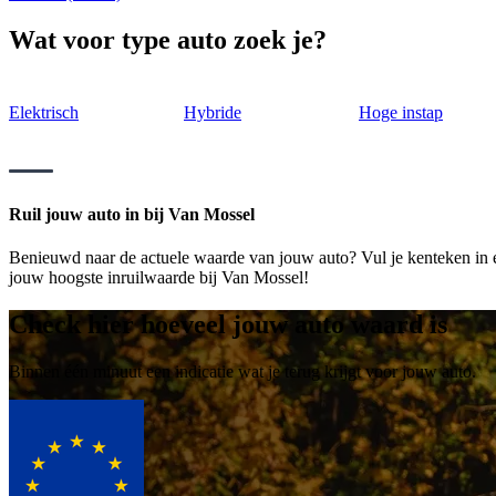
Wat voor type auto zoek je?
Elektrisch
Hybride
Hoge instap
Ruil jouw auto in bij Van Mossel
Benieuwd naar de actuele waarde van jouw auto? Vul je kenteken in en
jouw hoogste inruilwaarde bij Van Mossel!
Check hier hoeveel jouw auto waard is
Binnen één minuut een indicatie wat je terug krijgt voor jouw auto.