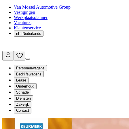
Van Mossel Automotive Group
Vestigingen
Werkplaatsplanner
Vacatures
Klantenservice
nl
- Nederlands
Personenwagens
Bedrijfswagens
Lease
Onderhoud
Schade
Diensten
Zakelijk
Contact