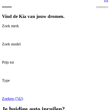
Pla
Vind de Kia van jouw dromen.
Zoek merk
Zoek model
Prijs tot
Type
Zoeken (742)
Je huidige auto inruilen?