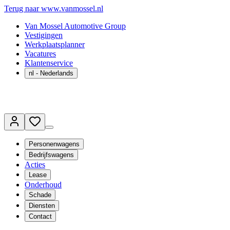
Terug naar www.vanmossel.nl
Van Mossel Automotive Group
Vestigingen
Werkplaatsplanner
Vacatures
Klantenservice
nl
- Nederlands
Personenwagens
Bedrijfswagens
Acties
Lease
Onderhoud
Schade
Diensten
Contact