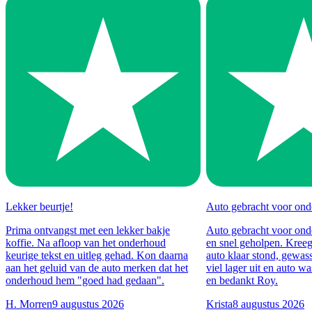
Lekker beurtje!
Auto gebracht voor on
Prima ontvangst met een lekker bakje
Auto gebracht voor ond
koffie. Na afloop van het onderhoud
en snel geholpen. Kreeg
keurige tekst en uitleg gehad. Kon daarna
auto klaar stond, gewas
aan het geluid van de auto merken dat het
viel lager uit en auto wa
onderhoud hem "goed had gedaan".
en bedankt Roy.
H. Morren
9 augustus 2026
Krista
8 augustus 2026