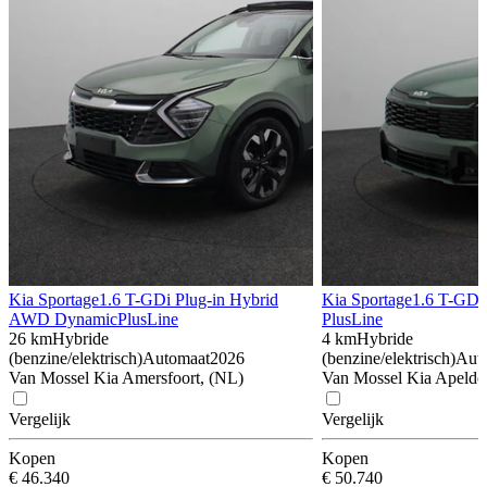
Kia Sportage
1.6 T-GDi Plug-in Hybrid
Kia Sportage
1.6 T-GDi
AWD DynamicPlusLine
PlusLine
26 km
Hybride
4 km
Hybride
(benzine/elektrisch)
Automaat
2026
(benzine/elektrisch)
Aut
Van Mossel Kia Amersfoort, (NL)
Van Mossel Kia Apeldo
Vergelijk
Vergelijk
Kopen
Kopen
€ 46.340
€ 50.740