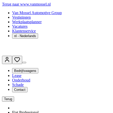
Terug naar www.vanmossel.nl
Van Mossel Automotive Group
Vestigingen
Werkplaatsplanner
Vacatures
Klantenservice
nl
- Nederlands
Bedrijfswagens
Lease
Onderhoud
Schade
Contact
Terug
Fiat Professional