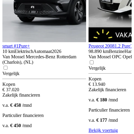
smart #1
Pure+
Peugeot 2008
1.2 PureT
10 km
Elektrisch
Automaat
2026
98.890 km
Benzine
Hand
Van Mossel Mercedes-Benz Rotterdam
Van Mossel OPC Opel O
(Charlois), (NL)
Vergelijk
Vergelijk
Kopen
Kopen
€ 13.940
€ 37.020
Zakelijk financieren
Zakelijk financieren
v.a.
€ 180
/mnd
v.a.
€ 458
/mnd
Particulier financieren
Particulier financieren
v.a.
€ 177
/mnd
v.a.
€ 450
/mnd
Bekijk voertuig