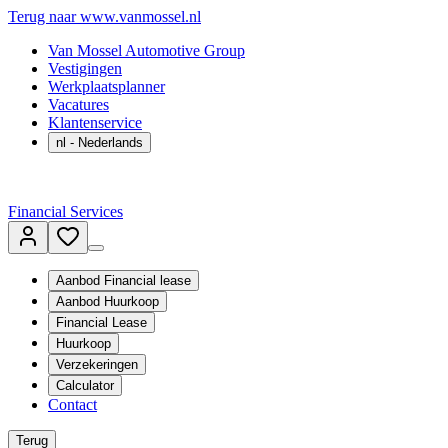
Terug naar www.vanmossel.nl
Van Mossel Automotive Group
Vestigingen
Werkplaatsplanner
Vacatures
Klantenservice
nl
- Nederlands
Financial Services
Aanbod Financial lease
Aanbod Huurkoop
Financial Lease
Huurkoop
Verzekeringen
Calculator
Contact
Terug