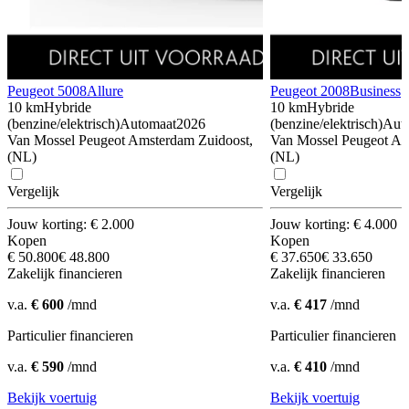
Peugeot 5008
Allure
Peugeot 2008
Business
10 km
Hybride
10 km
Hybride
(benzine/elektrisch)
Automaat
2026
(benzine/elektrisch)
Aut
Van Mossel Peugeot Amsterdam Zuidoost,
Van Mossel Peugeot Am
(NL)
(NL)
Vergelijk
Vergelijk
Jouw korting: € 2.000
Jouw korting: € 4.000
Kopen
Kopen
€ 50.800
€ 48.800
€ 37.650
€ 33.650
Zakelijk financieren
Zakelijk financieren
v.a.
€ 600
/mnd
v.a.
€ 417
/mnd
Particulier financieren
Particulier financieren
v.a.
€ 590
/mnd
v.a.
€ 410
/mnd
Bekijk voertuig
Bekijk voertuig