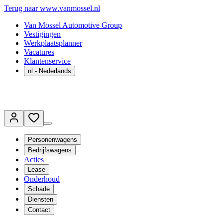
Terug naar www.vanmossel.nl
Van Mossel Automotive Group
Vestigingen
Werkplaatsplanner
Vacatures
Klantenservice
nl
- Nederlands
Personenwagens
Bedrijfswagens
Acties
Lease
Onderhoud
Schade
Diensten
Contact