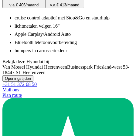
v.a.
€ 406
/maand
v.a.
€ 413
/maand
cruise control adaptief met Stop&Go en stuurhulp
lichtmetalen velgen 16"
Apple Carplay/Android Auto
Bluetooth telefoonvoorbereiding
bumpers in carrosseriekleur
Bekijk deze Hyundai bij
Van Mossel Hyundai Heerenveen
Businesspark Friesland-west 53-
1
8447 SL Heerenveen
Openingstijden
+31 51 372 68 50
Mail ons
Plan route