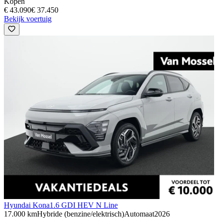
Kopen
€ 43.090
€ 37.450
Bekijk voertuig
Hyundai Kona
1.6 GDI HEV N Line
17.000 km
Hybride (benzine/elektrisch)
Automaat
2026