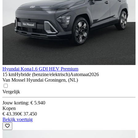
Hyundai Kona
1.6 GDI HEV Premium
15 km
Hybride (benzine/elektrisch)
Automaat
2026
Van Mossel Hyundai Groningen, (NL)
Vergelijk
Jouw korting: € 5.940
Kopen
€ 43.390
€ 37.450
Bekijk voertuig