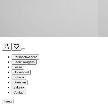
Van Mossel Automotive Group
Vestigingen
Werkplaatsplanner
Vacatures
Klantenservice
nl
- Nederlands
Personenwagens
Bedrijfswagens
Lease
Onderhoud
Schade
Diensten
Zakelijk
Contact
Terug