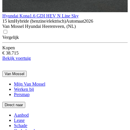
Hyundai Kona
1.6 GDI HEV N Line Sky
15 km
Hybride (benzine/elektrisch)
Automaat
2026
Van Mossel Hyundai Heerenveen, (NL)
Vergelijk
Kopen
€ 38.715
Bekijk voertuig
Van Mossel
Mijn Van Mossel
Werken bij
Persmap
Direct naar
Aanbod
Lease
Schade