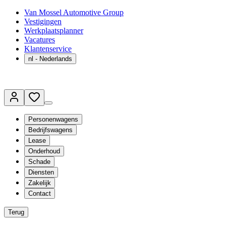
Van Mossel Automotive Group
Vestigingen
Werkplaatsplanner
Vacatures
Klantenservice
nl
- Nederlands
Personenwagens
Bedrijfswagens
Lease
Onderhoud
Schade
Diensten
Zakelijk
Contact
Terug