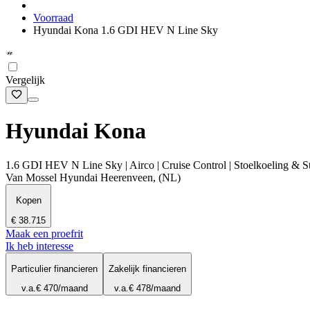
Voorraad
Hyundai Kona 1.6 GDI HEV N Line Sky
Vergelijk
Hyundai Kona
1.6 GDI HEV N Line Sky | Airco | Cruise Control | Stoelkoeling & S
Van Mossel Hyundai Heerenveen, (NL)
Kopen
€ 38.715
Maak een proefrit
Ik heb interesse
Particulier financieren
Zakelijk financieren
v.a.
€ 470
/maand
v.a.
€ 478
/maand