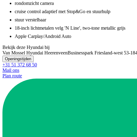
rondomzicht camera
cruise control adaptief met Stop&Go en stuurhulp
stuur verstelbaar
18-inch lichtmetalen velg 'N Line', two-tone metallic grijs
Apple Carplay/Android Auto
Bekijk deze Hyundai bij
Van Mossel Hyundai Heerenveen
Businesspark Friesland-west 53-1
8
Openingstijden
+31 51 372 68 50
Mail ons
Plan route