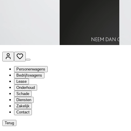
Van Mossel Automotive Group
Vestigingen
Werkplaatsplanner
Vacatures
Klantenservice
nl
- Nederlands
Personenwagens
Bedrijfswagens
Lease
Onderhoud
Schade
Diensten
Zakelijk
Contact
Terug