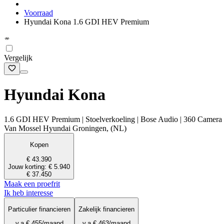
Voorraad
Hyundai Kona 1.6 GDI HEV Premium
Vergelijk
Hyundai Kona
1.6 GDI HEV Premium | Stoelverkoeling | Bose Audio | 360 Camera |
Van Mossel Hyundai Groningen, (NL)
Kopen
€ 43.390
Jouw korting: € 5.940
€ 37.450
Maak een proefrit
Ik heb interesse
Particulier financieren
Zakelijk financieren
v.a.
€ 455
/maand
v.a.
€ 463
/maand