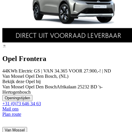
Opel Frontera
44KWh Electric GS | VAN 34.365 VOOR 27.900,-! | ND
Van Mossel Opel Den Bosch, (NL)
Bekijk deze Opel bij
Van Mossel Opel Den Bosch
Afrikalaan 2
5232 BD 's-
Hertogenbosch
Openingstijden
+31 (0)73 646 34 63
Mail ons
Plan route
Van Mossel