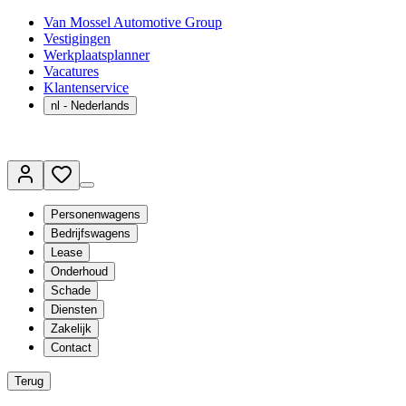
Van Mossel Automotive Group
Vestigingen
Werkplaatsplanner
Vacatures
Klantenservice
nl
- Nederlands
Personenwagens
Bedrijfswagens
Lease
Onderhoud
Schade
Diensten
Zakelijk
Contact
Terug