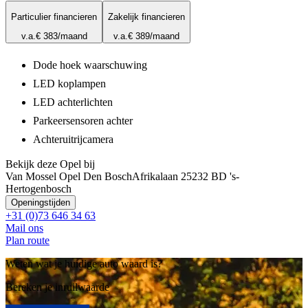
Particulier financieren
Zakelijk financieren
v.a.
€ 383
/maand
v.a.
€ 389
/maand
Dode hoek waarschuwing
LED koplampen
LED achterlichten
Parkeersensoren achter
Achteruitrijcamera
Bekijk deze Opel bij
Van Mossel Opel Den Bosch
Afrikalaan 2
5232 BD 's-
Hertogenbosch
Openingstijden
+31 (0)73 646 34 63
Mail ons
Plan route
Weten wat je huidige auto waard is?
Bereken je inruilwaarde