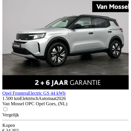
Opel Frontera
Electric GS 44 kWh
1.500 km
Elektrisch
Automaat
2026
Van Mossel OPC Opel Goes, (NL)
Vergelijk
Kopen
€ 34.302