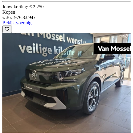
Jouw korting: € 2.250
Kopen
€ 36.197
€ 33.947
Bekijk voertuig