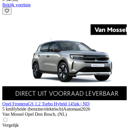
Bekijk voertuig
Opel Frontera
GS 1.2 Turbo Hybrid 145pk | ND
5 km
Hybride (benzine/elektrisch)
Automaat
2026
Van Mossel Opel Den Bosch, (NL)
Vergelijk