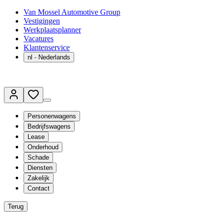
Van Mossel Automotive Group
Vestigingen
Werkplaatsplanner
Vacatures
Klantenservice
nl
- Nederlands
Personenwagens
Bedrijfswagens
Lease
Onderhoud
Schade
Diensten
Zakelijk
Contact
Terug