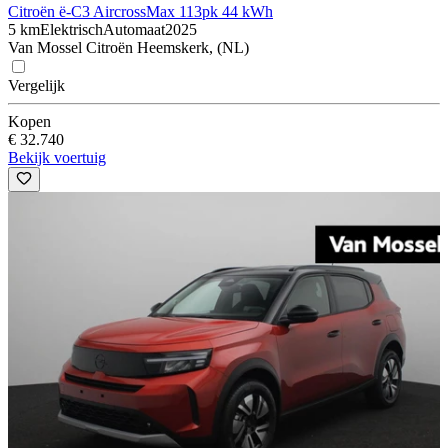
Citroën ë-C3 Aircross
Max 113pk 44 kWh
5 km
Elektrisch
Automaat
2025
Van Mossel Citroën Heemskerk, (NL)
Vergelijk
Kopen
€ 32.740
Bekijk voertuig