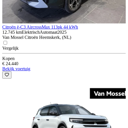
Citroën ë-C3 Aircross
Max 113pk 44 kWh
12.745 km
Elektrisch
Automaat
2025
Van Mossel Citroën Heemskerk, (NL)
Vergelijk
Kopen
€ 24.440
Bekijk voertuig