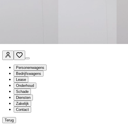
Van Mossel Automotive Group
Vestigingen
Werkplaatsplanner
Vacatures
Klantenservice
nl
- Nederlands
Personenwagens
Bedrijfswagens
Lease
Onderhoud
Schade
Diensten
Zakelijk
Contact
Terug