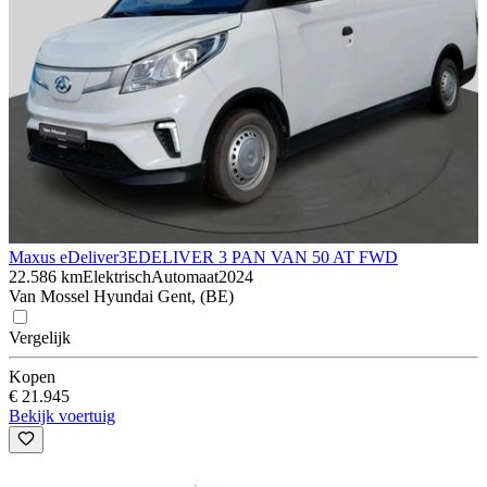
Maxus eDeliver3
EDELIVER 3 PAN VAN 50 AT FWD
22.586 km
Elektrisch
Automaat
2024
Van Mossel Hyundai Gent, (BE)
Vergelijk
Kopen
€ 21.945
Bekijk voertuig