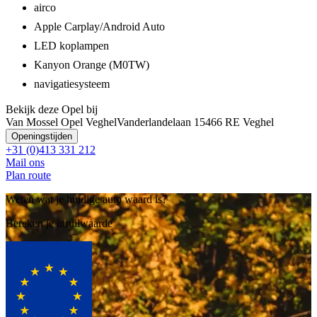
airco
Apple Carplay/Android Auto
LED koplampen
Kanyon Orange (M0TW)
navigatiesysteem
Bekijk deze Opel bij
Van Mossel Opel Veghel
Vanderlandelaan 1
5466 RE Veghel
Openingstijden
+31 (0)413 331 212
Mail ons
Plan route
Weten wat je huidige auto waard is?
Bereken je inruilwaarde