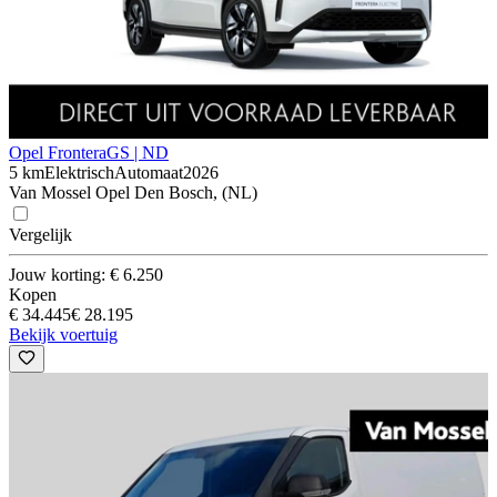
Opel Frontera
GS | ND
5 km
Elektrisch
Automaat
2026
Van Mossel Opel Den Bosch, (NL)
Vergelijk
Jouw korting: € 6.250
Kopen
€ 34.445
€ 28.195
Bekijk voertuig