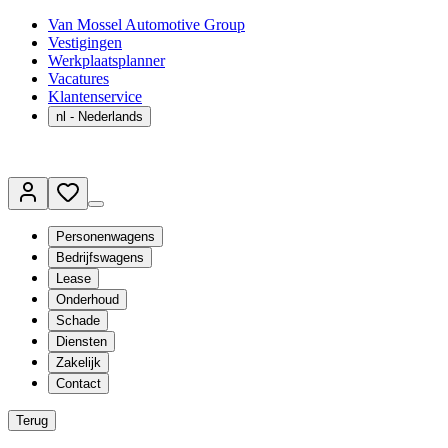
Van Mossel Automotive Group
Vestigingen
Werkplaatsplanner
Vacatures
Klantenservice
nl
- Nederlands
Personenwagens
Bedrijfswagens
Lease
Onderhoud
Schade
Diensten
Zakelijk
Contact
Terug