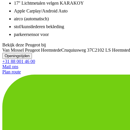
17'' Lichtmetalen velgen KARAKOY
Apple Carplay/Android Auto
airco (automatisch)
stof/kunstlederen bekleding
parkeersensor voor
Bekijk deze Peugeot bij
Van Mossel Peugeot Heemstede
Cruquiusweg 37C
2102 LS Heemste
Openingstijden
+31 88 001 46 00
Mail ons
Plan route