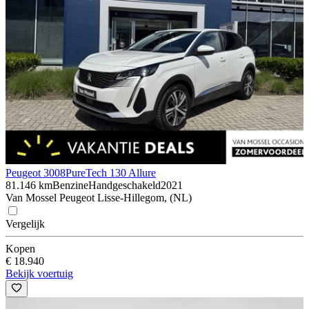
Peugeot 3008
PureTech 130 Allure
81.146 km
Benzine
Handgeschakeld
2021
Van Mossel Peugeot Lisse-Hillegom, (NL)
Vergelijk
Kopen
€ 18.940
Bekijk voertuig