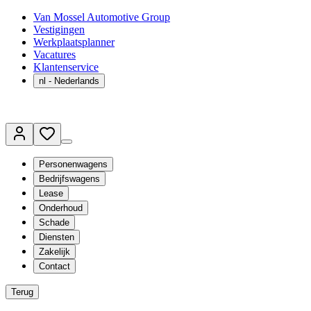
Van Mossel Automotive Group
Vestigingen
Werkplaatsplanner
Vacatures
Klantenservice
nl
- Nederlands
Personenwagens
Bedrijfswagens
Lease
Onderhoud
Schade
Diensten
Zakelijk
Contact
Terug