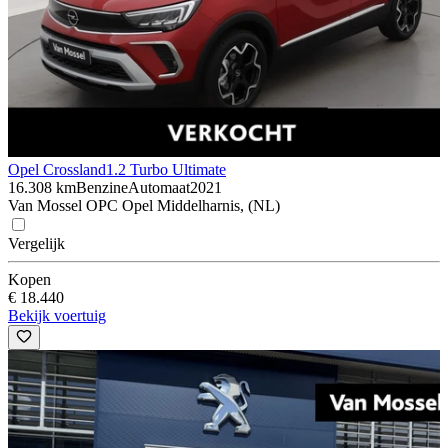
Opel Crossland
1.2 Turbo Ultimate
16.308 km
Benzine
Automaat
2021
Van Mossel OPC Opel Middelharnis, (NL)
Vergelijk
Kopen
€ 18.440
Bekijk voertuig