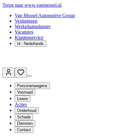
Terug naar www.vanmossel.nl
Van Mossel Automotive Group
Vestigingen
Werkplaatsplanner
Vacatures
Klantenservice
nl
- Nederlands
Personenwagens
Voorraad
Lease
Acties
Onderhoud
Schade
Diensten
Contact