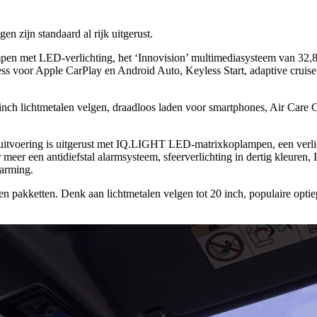
n zijn standaard al rijk uitgerust.
en met LED-verlichting, het ‘Innovision’ multimediasysteem van 32,8 
 voor Apple CarPlay en Android Auto, Keyless Start, adaptive cruise 
nch lichtmetalen velgen, draadloos laden voor smartphones, Air Care C
uitvoering is uitgerust met IQ.LIGHT LED-matrixkoplampen, een verlic
r meer een antidiefstal alarmsysteem, sfeerverlichting in dertig kleure
warming.
en pakketten. Denk aan lichtmetalen velgen tot 20 inch, populaire opti