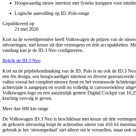
Hoogwaardig nieuw interieur met fysieke knoppen voor intuïti
Logische aanvulling op ID. Polo-range
Gepubliceerd op
21 mei 2026
Kort na de wereldpremière heeft Volkswagen de prijzen van de nieu
uitvoeringen, met keuze uit drie vermogens en drie accupakketten. Me
vandaag kan je de ID.3 Neo configureren.
Bekijk de ID.3 Neo
Kort na de prijsbekendmaking van de ID. Polo is nu ook de ID.3 Neo 
een fris design, een hoogwaardiger interieur en diverse geavanceerd
vallen vooral het compleet nieuwe front en het vernieuwde lichtdesi
achterzijde is aangepast en wordt nu volledig in carrosseriekleur uit
Volkswagen-logo en een aanzienlijk grotere Digital Cockpit van 10,25
krachtig vervolg te geven.
Meer dan 600 km range
De Volkswagen ID.3 Neo is beschikbaar met keuze uit drie vermoge
de gekozen uitvoering loopt de actieradius uiteen van 416 tot maxi
gebruik je het ‘stroompedaal’ niet alleen om te versnellen, maar ook o