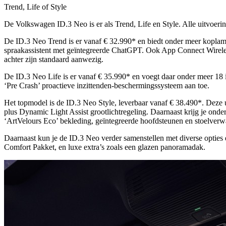
Trend, Life of Style
De Volkswagen ID.3 Neo is er als Trend, Life en Style. Alle uitvoeringe
De ID.3 Neo Trend is er vanaf € 32.990* en biedt onder meer koplamp
spraakassistent met geïntegreerde ChatGPT. Ook App Connect Wireless
achter zijn standaard aanwezig.
De ID.3 Neo Life is er vanaf € 35.990* en voegt daar onder meer 18 i
‘Pre Crash’ proactieve inzittenden-beschermingssysteem aan toe.
Het topmodel is de ID.3 Neo Style, leverbaar vanaf € 38.490*. Deze 
plus Dynamic Light Assist grootlichtregeling. Daarnaast krijg je onde
‘ArtVelours Eco’ bekleding, geïntegreerde hoofdsteunen en stoelver
Daarnaast kun je de ID.3 Neo verder samenstellen met diverse opties 
Comfort Pakket, en luxe extra’s zoals een glazen panoramadak.