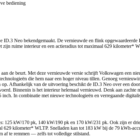
eve bediening
we ID.3 Neo bekendgemaakt. De vernieuwde en flink opgewaardeerde ID
t zijn ruime interieur en een actieradius tot maximaal 629 kilometer* 
aan de beurt. Met deze vernieuwde versie schrijft Volkswagen een nie
e technologieën die hem naar een hoger niveau tillen. Genoeg vernieu
gn op. Afhankelijk van de uitvoering beschikt de ID.3 Neo over een doo
gevoerd. Binnenin is het interieur helemaal vernieuwd. Denk aan zachte m
 inch. In combinatie met nieuwe technologieën en verregaande digitali
ns: 125 kW/170 pk, 140 kW/190 pk en 170 kW/231 pk. Ook zijn er dri
maal 629 kilometer* WLTP. Snelladen kan tot 183 kW bij de 79 kWh-acc
m af te remmen — zelfs tot volledige stilstand.