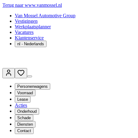
Terug naar www.vanmossel.nl
Van Mossel Automotive Group
Vestigingen
Werkplaatsplanner
Vacatures
Klantenservice
nl
- Nederlands
Personenwagens
Voorraad
Lease
Acties
Onderhoud
Schade
Diensten
Contact