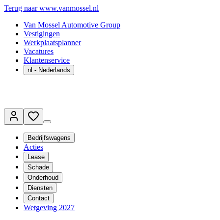
Terug naar www.vanmossel.nl
Van Mossel Automotive Group
Vestigingen
Werkplaatsplanner
Vacatures
Klantenservice
nl
- Nederlands
Bedrijfswagens
Acties
Lease
Schade
Onderhoud
Diensten
Contact
Wetgeving 2027