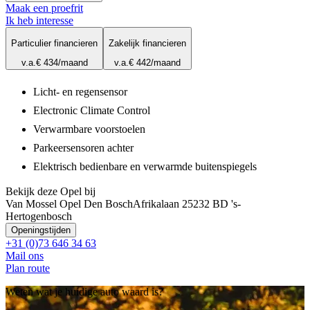
Maak een proefrit
Ik heb interesse
Particulier financieren
Zakelijk financieren
v.a.
€ 434
/maand
v.a.
€ 442
/maand
Licht- en regensensor
Electronic Climate Control
Verwarmbare voorstoelen
Parkeersensoren achter
Elektrisch bedienbare en verwarmde buitenspiegels
Bekijk deze Opel bij
Van Mossel Opel Den Bosch
Afrikalaan 2
5232 BD 's-
Hertogenbosch
Openingstijden
+31 (0)73 646 34 63
Mail ons
Plan route
Weten wat je huidige auto waard is?