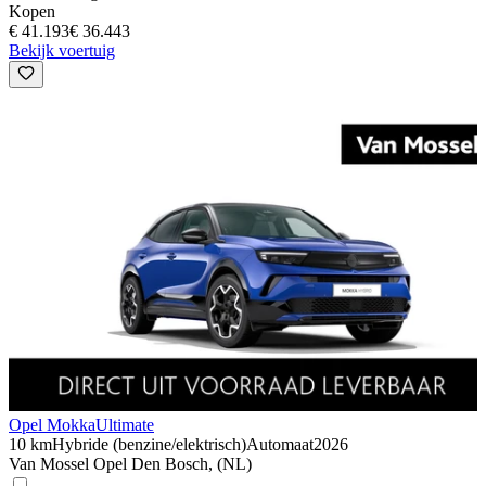
Kopen
€ 41.193
€ 36.443
Bekijk voertuig
Opel Mokka
Ultimate
10 km
Hybride (benzine/elektrisch)
Automaat
2026
Van Mossel Opel Den Bosch, (NL)