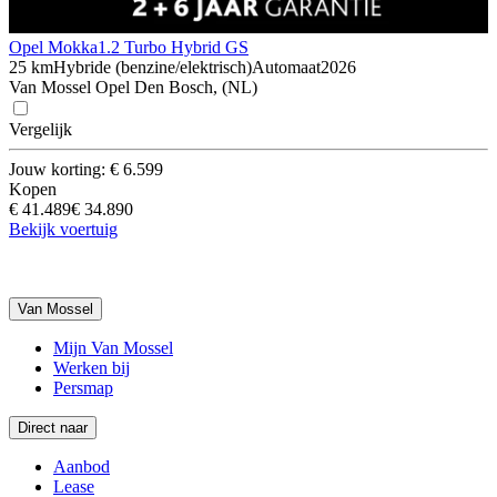
Opel Mokka
1.2 Turbo Hybrid GS
25 km
Hybride (benzine/elektrisch)
Automaat
2026
Van Mossel Opel Den Bosch, (NL)
Vergelijk
Jouw korting: € 6.599
Kopen
€ 41.489
€ 34.890
Bekijk voertuig
Van Mossel
Mijn Van Mossel
Werken bij
Persmap
Direct naar
Aanbod
Lease