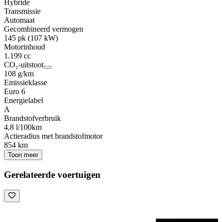
Hybride
Transmissie
Automaat
Gecombineerd vermogen
145 pk (107 kW)
Motorinhoud
1.199 cc
CO₂-uitstoot
108 g/km
Emissieklasse
Euro 6
Energielabel
A
Brandstofverbruik
4,8 l/100km
Actieradius met brandstofmotor
854 km
Toon meer
Gerelateerde voertuigen