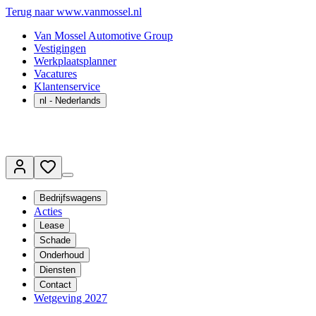
Terug naar www.vanmossel.nl
Van Mossel Automotive Group
Vestigingen
Werkplaatsplanner
Vacatures
Klantenservice
nl
- Nederlands
Bedrijfswagens
Acties
Lease
Schade
Onderhoud
Diensten
Contact
Wetgeving 2027