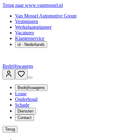
Terug naar www.vanmossel.nl
Van Mossel Automotive Group
Vestigingen
Werkplaatsplanner
Vacatures
Klantenservice
nl
- Nederlands
Bedrijfswagens
Bedrijfswagens
Lease
Onderhoud
Schade
Diensten
Contact
Terug