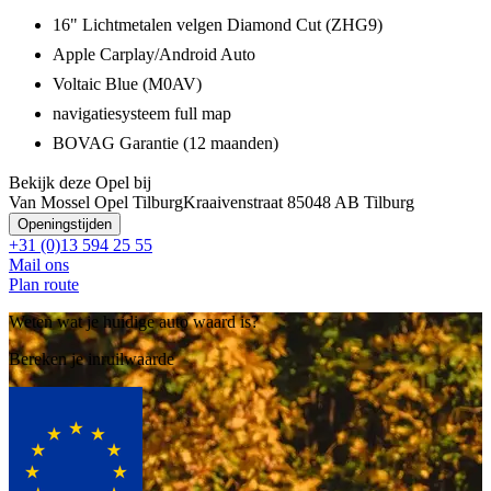
16" Lichtmetalen velgen Diamond Cut (ZHG9)
Apple Carplay/Android Auto
Voltaic Blue (M0AV)
navigatiesysteem full map
BOVAG Garantie (12 maanden)
Bekijk deze Opel bij
Van Mossel Opel Tilburg
Kraaivenstraat 8
5048 AB Tilburg
Openingstijden
+31 (0)13 594 25 55
Mail ons
Plan route
Weten wat je huidige auto waard is?
Bereken je inruilwaarde