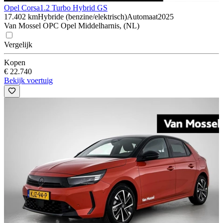
Opel Corsa
1.2 Turbo Hybrid GS
17.402 km
Hybride (benzine/elektrisch)
Automaat
2025
Van Mossel OPC Opel Middelharnis, (NL)
Vergelijk
Kopen
€ 22.740
Bekijk voertuig