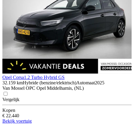
Opel Corsa
1.2 Turbo Hybrid GS
32.159 km
Hybride (benzine/elektrisch)
Automaat
2025
Van Mossel OPC Opel Middelharnis, (NL)
Vergelijk
Kopen
€ 22.440
Bekijk voertuig