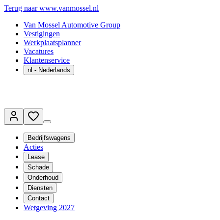
Terug naar www.vanmossel.nl
Van Mossel Automotive Group
Vestigingen
Werkplaatsplanner
Vacatures
Klantenservice
nl
- Nederlands
Bedrijfswagens
Acties
Lease
Schade
Onderhoud
Diensten
Contact
Wetgeving 2027