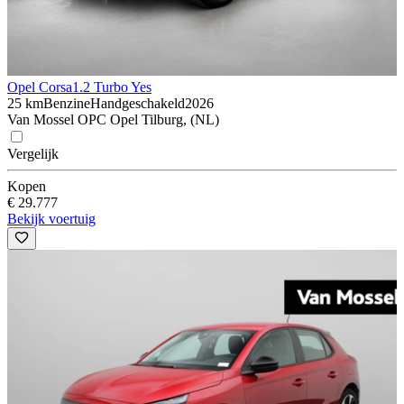
Opel Corsa
1.2 Turbo Yes
25 km
Benzine
Handgeschakeld
2026
Van Mossel OPC Opel Tilburg, (NL)
Vergelijk
Kopen
€ 29.777
Bekijk voertuig