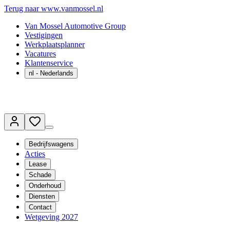
Terug naar www.vanmossel.nl
Van Mossel Automotive Group
Vestigingen
Werkplaatsplanner
Vacatures
Klantenservice
nl
- Nederlands
Bedrijfswagens
Acties
Lease
Schade
Onderhoud
Diensten
Contact
Wetgeving 2027