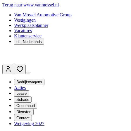
Terug naar www.vanmossel.nl
Van Mossel Automotive Group
Vestigingen
Werkplaatsplanner
Vacatures
Klantenservice
nl
- Nederlands
Bedrijfswagens
Acties
Lease
Schade
Onderhoud
Diensten
Contact
Wetgeving 2027