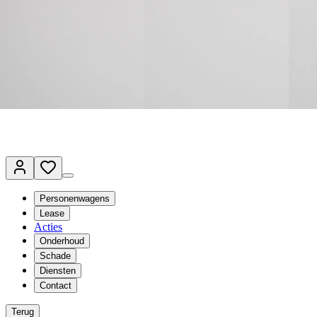
Terug naar www.vanmossel.nl
Van Mossel Automotive Group
Vestigingen
Werkplaatsplanner
Vacatures
Klantenservice
nl
- Nederlands
Personenwagens
Lease
Acties
Onderhoud
Schade
Diensten
Contact
Terug