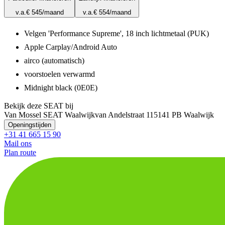
v.a.
€ 545
/maand
v.a.
€ 554
/maand
Velgen 'Performance Supreme', 18 inch lichtmetaal (PUK)
Apple Carplay/Android Auto
airco (automatisch)
voorstoelen verwarmd
Midnight black (0E0E)
Bekijk deze SEAT bij
Van Mossel SEAT Waalwijk
van Andelstraat 11
5141 PB Waalwijk
Openingstijden
+31 41 665 15 90
Mail ons
Plan route