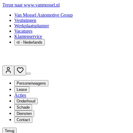
Terug naar www.vanmossel.nl
Van Mossel Automotive Group
Vestigingen
Werkplaatsplanner
Vacatures
Klantenservice
nl
- Nederlands
Personenwagens
Lease
Acties
Onderhoud
Schade
Diensten
Contact
Terug