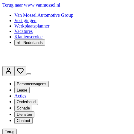
Terug naar www.vanmossel.nl
Van Mossel Automotive Group
Vestigingen
Werkplaatsplanner
Vacatures
Klantenservice
nl
- Nederlands
Personenwagens
Lease
Acties
Onderhoud
Schade
Diensten
Contact
Terug