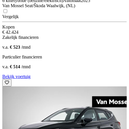
6 km
Hybride (benzine/elektrisch)
Automaat
2025
Van Mossel Seat/Škoda Waalwijk, (NL)
Vergelijk
Kopen
€ 42.424
Zakelijk financieren
v.a.
€ 523
/mnd
Particulier financieren
v.a.
€ 514
/mnd
Bekijk voertuig