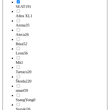
SEAT
191
Altea XL
1
Arona
35
Ateca
26
Ibiza
52
Leon
56
Mii
1
Tarraco
20
Škoda
220
smart
59
SsangYong
0
Suzuki
26