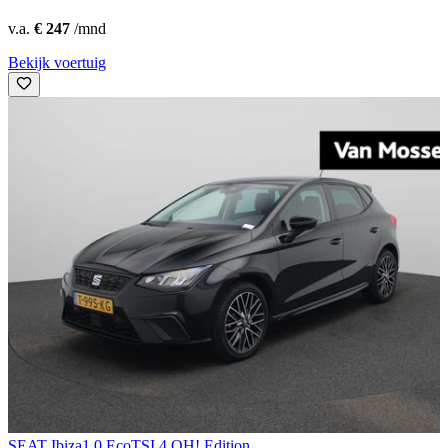
v.a.
€ 247
/mnd
Bekijk voertuig
SEAT Ibiza
1.0 EcoTSI 4.OH! Edition