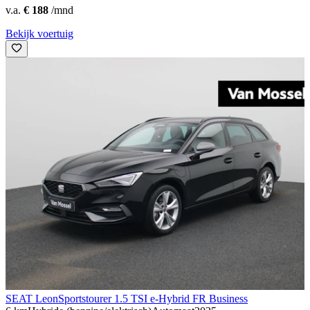
v.a.
€ 188
/mnd
Bekijk voertuig
SEAT Leon
Sportstourer 1.5 TSI e-Hybrid FR Business