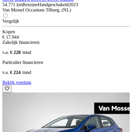
54.771 km
Benzine
Handgeschakeld
2023
Van Mossel Occasions Tilburg, (NL)
Vergelijk
Kopen
€ 17.944
Zakelijk financieren
v.a.
€ 228
/mnd
Particulier financieren
v.a.
€ 224
/mnd
Bekijk voertuig