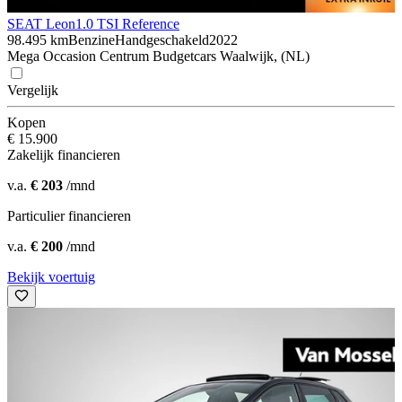
SEAT Leon
1.0 TSI Reference
98.495 km
Benzine
Handgeschakeld
2022
Mega Occasion Centrum Budgetcars Waalwijk, (NL)
Vergelijk
Kopen
€ 15.900
Zakelijk financieren
v.a.
€ 203
/mnd
Particulier financieren
v.a.
€ 200
/mnd
Bekijk voertuig