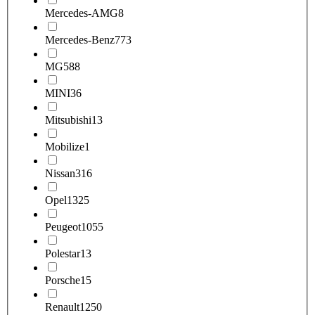
Mercedes-AMG
8
Mercedes-Benz
773
MG
588
MINI
36
Mitsubishi
13
Mobilize
1
Nissan
316
Opel
1325
Peugeot
1055
Polestar
13
Porsche
15
Renault
1250