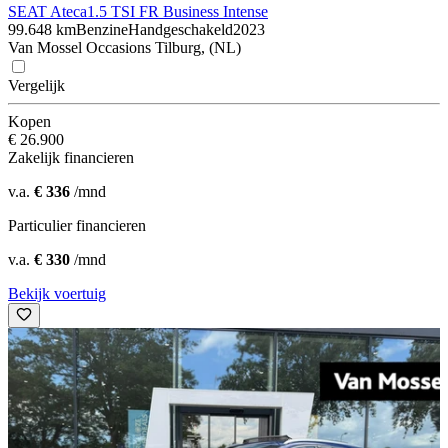
SEAT Ateca
1.5 TSI FR Business Intense
99.648 km
Benzine
Handgeschakeld
2023
Van Mossel Occasions Tilburg, (NL)
Vergelijk
Kopen
€ 26.900
Zakelijk financieren
v.a.
€ 336
/mnd
Particulier financieren
v.a.
€ 330
/mnd
Bekijk voertuig