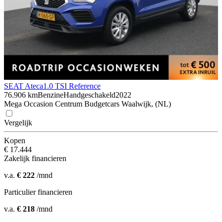
SEAT Ateca
1.0 TSI Reference
76.906 km
Benzine
Handgeschakeld
2022
Mega Occasion Centrum Budgetcars Waalwijk, (NL)
Vergelijk
Kopen
€ 17.444
Zakelijk financieren
v.a.
€ 222
/mnd
Particulier financieren
v.a.
€ 218
/mnd