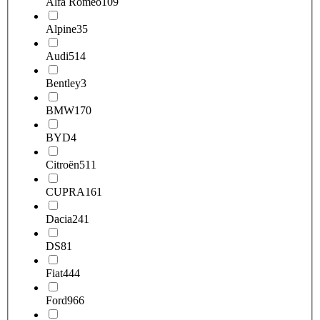
Alfa Romeo
109
Alpine
35
Audi
514
Bentley
3
BMW
170
BYD
4
Citroën
511
CUPRA
161
Dacia
241
DS
81
Fiat
444
Ford
966