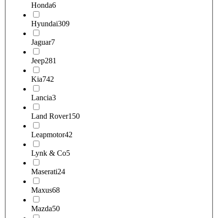
Honda
6
Hyundai
309
Jaguar
7
Jeep
281
Kia
742
Lancia
3
Land Rover
150
Leapmotor
42
Lynk & Co
5
Maserati
24
Maxus
68
Mazda
50