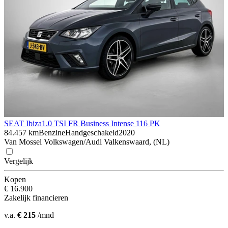
SEAT Ibiza
1.0 TSI FR Business Intense 116 PK
84.457 km
Benzine
Handgeschakeld
2020
Van Mossel Volkswagen/Audi Valkenswaard, (NL)
Vergelijk
Kopen
€ 16.900
Zakelijk financieren
v.a.
€ 215
/mnd