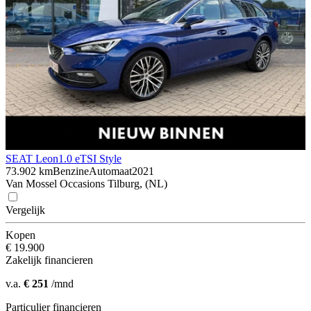
SEAT Leon
1.0 eTSI Style
73.902 km
Benzine
Automaat
2021
Van Mossel Occasions Tilburg, (NL)
Vergelijk
Kopen
€ 19.900
Zakelijk financieren
v.a.
€ 251
/mnd
Particulier financieren