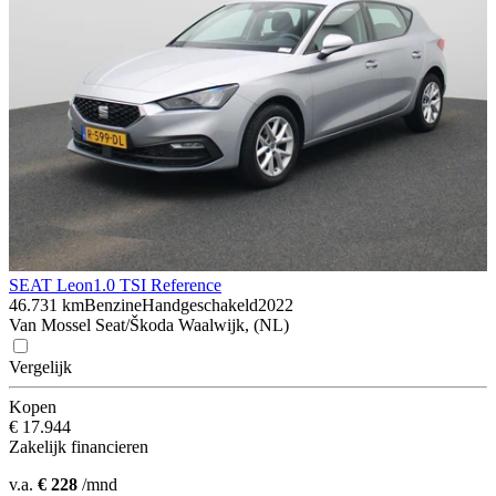
SEAT Leon
1.0 TSI Reference
46.731 km
Benzine
Handgeschakeld
2022
Van Mossel Seat/Škoda Waalwijk, (NL)
Vergelijk
Kopen
€ 17.944
Zakelijk financieren
v.a.
€ 228
/mnd