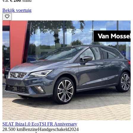
v.a.
€ 206
/mnd
Bekijk voertuig
SEAT Ibiza
1.0 EcoTSI FR Anniversary
28.500 km
Benzine
Handgeschakeld
2024