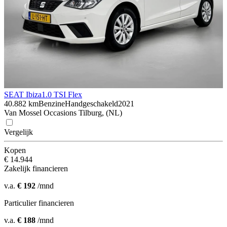
SEAT Ibiza
1.0 TSI Flex
40.882 km
Benzine
Handgeschakeld
2021
Van Mossel Occasions Tilburg, (NL)
Vergelijk
Kopen
€ 14.944
Zakelijk financieren
v.a.
€ 192
/mnd
Particulier financieren
v.a.
€ 188
/mnd