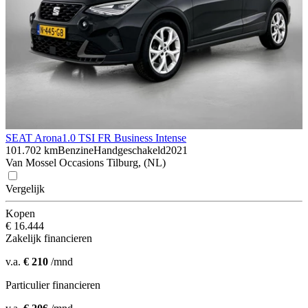
SEAT Arona
1.0 TSI FR Business Intense
101.702 km
Benzine
Handgeschakeld
2021
Van Mossel Occasions Tilburg, (NL)
Vergelijk
Kopen
€ 16.444
Zakelijk financieren
v.a.
€ 210
/mnd
Particulier financieren