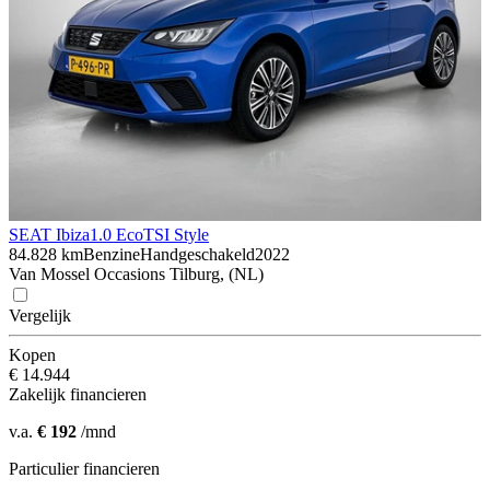
SEAT Ibiza
1.0 EcoTSI Style
84.828 km
Benzine
Handgeschakeld
2022
Van Mossel Occasions Tilburg, (NL)
Vergelijk
Kopen
€ 14.944
Zakelijk financieren
v.a.
€ 192
/mnd
Particulier financieren