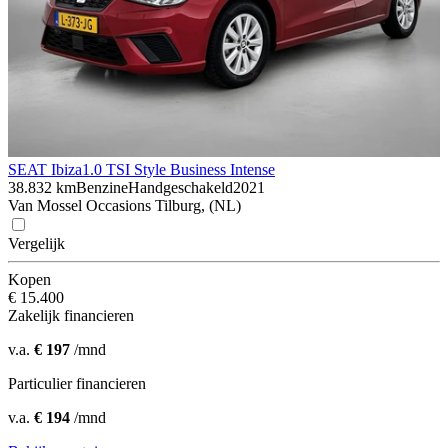
SEAT Ibiza
1.0 TSI Style Business Intense
38.832 km
Benzine
Handgeschakeld
2021
Van Mossel Occasions Tilburg, (NL)
Vergelijk
Kopen
€ 15.400
Zakelijk financieren
v.a.
€ 197
/mnd
Particulier financieren
v.a.
€ 194
/mnd