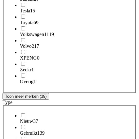
Tesla
15
Toyota
69
Volkswagen
1119
Volvo
217
XPENG
0
Zeekr
1
Overig
1
Toon meer merken (39)
Type
Nieuw
37
Gebruikt
139