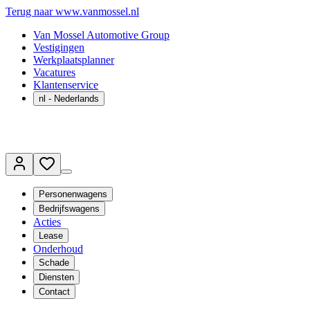
Terug naar www.vanmossel.nl
Van Mossel Automotive Group
Vestigingen
Werkplaatsplanner
Vacatures
Klantenservice
nl
- Nederlands
Personenwagens
Bedrijfswagens
Acties
Lease
Onderhoud
Schade
Diensten
Contact