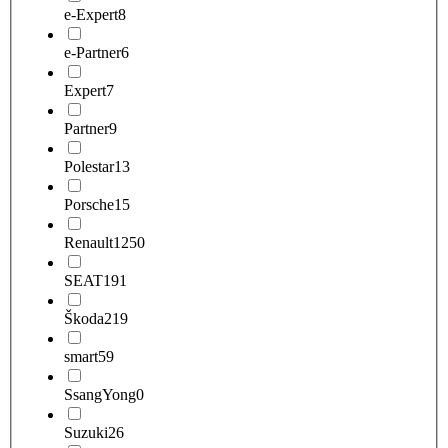
e-Expert
8
e-Partner
6
Expert
7
Partner
9
Polestar
13
Porsche
15
Renault
1250
SEAT
191
Škoda
219
smart
59
SsangYong
0
Suzuki
26