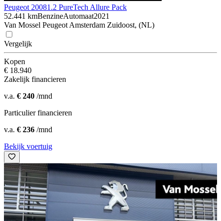
Peugeot 2008
1.2 PureTech Allure Pack
52.441 km
Benzine
Automaat
2021
Van Mossel Peugeot Amsterdam Zuidoost, (NL)
Vergelijk
Kopen
€ 18.940
Zakelijk financieren
v.a.
€ 240
/mnd
Particulier financieren
v.a.
€ 236
/mnd
Bekijk voertuig