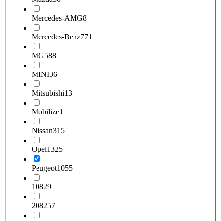
Mercedes-AMG
8
Mercedes-Benz
771
MG
588
MINI
36
Mitsubishi
13
Mobilize
1
Nissan
315
Opel
1325
Peugeot
1055
108
29
208
257