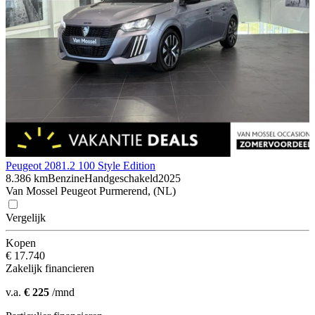
Peugeot 208
1.2 100 Style Edition
8.386 km
Benzine
Handgeschakeld
2025
Van Mossel Peugeot Purmerend, (NL)
Vergelijk
Kopen
€ 17.740
Zakelijk financieren
v.a.
€ 225
/mnd