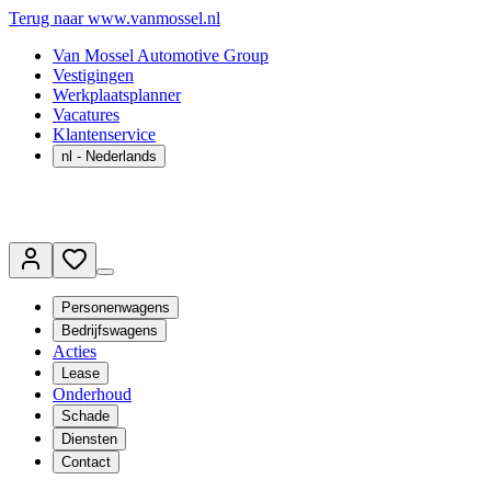
Terug naar www.vanmossel.nl
Van Mossel Automotive Group
Vestigingen
Werkplaatsplanner
Vacatures
Klantenservice
nl
- Nederlands
Personenwagens
Bedrijfswagens
Acties
Lease
Onderhoud
Schade
Diensten
Contact