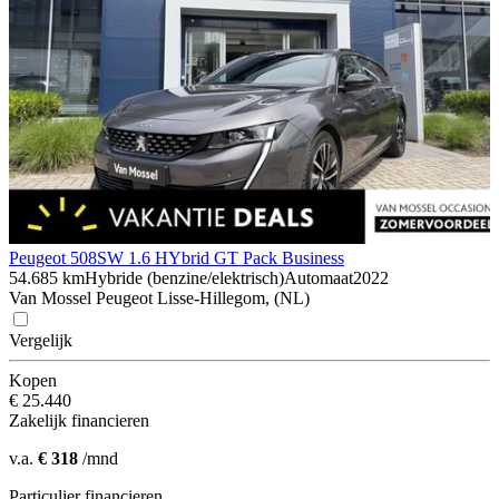
Peugeot 508
SW 1.6 HYbrid GT Pack Business
54.685 km
Hybride (benzine/elektrisch)
Automaat
2022
Van Mossel Peugeot Lisse-Hillegom, (NL)
Vergelijk
Kopen
€ 25.440
Zakelijk financieren
v.a.
€ 318
/mnd
Particulier financieren