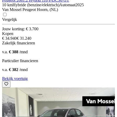
Peugeot 208
1.2 Hybrid 110 e-DCS6 GT
10 km
Hybride (benzine/elektrisch)
Automaat
2025
Van Mossel Peugeot Hoorn, (NL)
Vergelijk
Jouw korting: € 3.700
Kopen
€ 34.940
€ 31.240
Zakelijk financieren
v.a.
€ 388
/mnd
Particulier financieren
v.a.
€ 382
/mnd
Bekijk voertuig