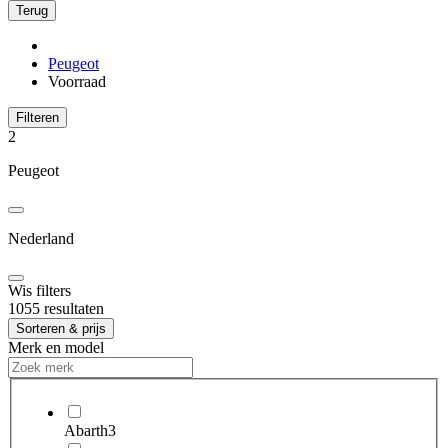
Terug
Peugeot
Voorraad
Filteren
2
Peugeot
Nederland
Wis filters
1055 resultaten
Sorteren & prijs
Merk en model
Abarth
3