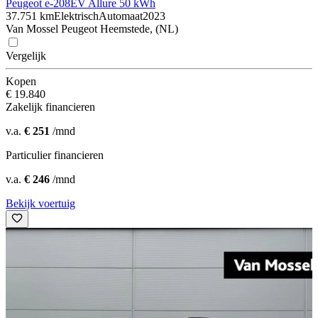
Peugeot e-208
EV Allure 50 kWh
37.751 km
Elektrisch
Automaat
2023
Van Mossel Peugeot Heemstede, (NL)
Vergelijk
Kopen
€ 19.840
Zakelijk financieren
v.a.
€ 251
/mnd
Particulier financieren
v.a.
€ 246
/mnd
Bekijk voertuig