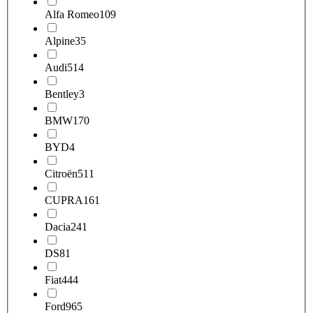
Alfa Romeo
109
Alpine
35
Audi
514
Bentley
3
BMW
170
BYD
4
Citroën
511
CUPRA
161
Dacia
241
DS
81
Fiat
444
Ford
965