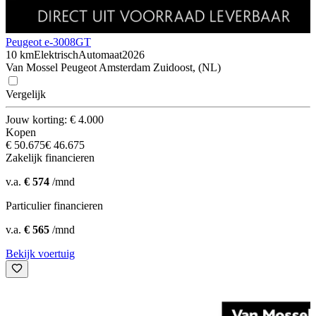
Peugeot e-3008
GT
10 km
Elektrisch
Automaat
2026
Van Mossel Peugeot Amsterdam Zuidoost, (NL)
Vergelijk
Jouw korting: € 4.000
Kopen
€ 50.675
€ 46.675
Zakelijk financieren
v.a.
€ 574
/mnd
Particulier financieren
v.a.
€ 565
/mnd
Bekijk voertuig