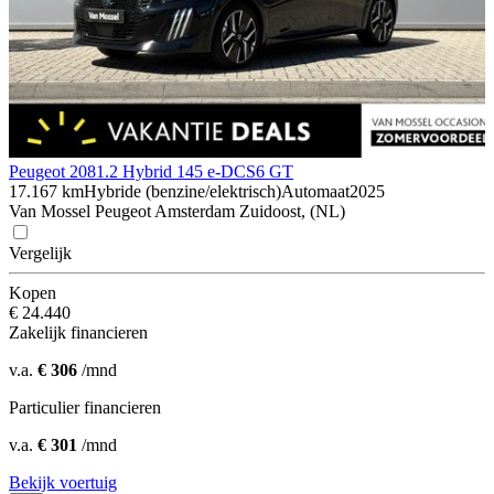
Peugeot 208
1.2 Hybrid 145 e-DCS6 GT
17.167 km
Hybride (benzine/elektrisch)
Automaat
2025
Van Mossel Peugeot Amsterdam Zuidoost, (NL)
Vergelijk
Kopen
€ 24.440
Zakelijk financieren
v.a.
€ 306
/mnd
Particulier financieren
v.a.
€ 301
/mnd
Bekijk voertuig