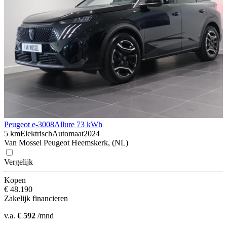
Peugeot e-3008
Allure 73 kWh
5 km
Elektrisch
Automaat
2024
Van Mossel Peugeot Heemskerk, (NL)
Vergelijk
Kopen
€ 48.190
Zakelijk financieren
v.a.
€ 592
/mnd