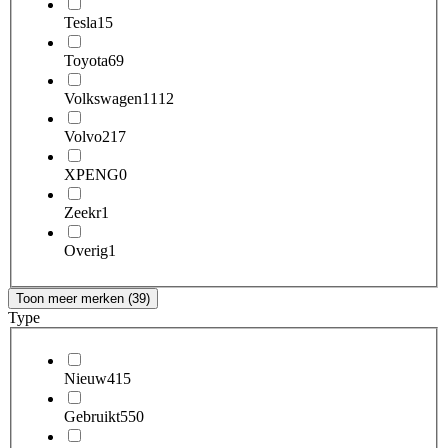
Tesla
15
Toyota
69
Volkswagen
1112
Volvo
217
XPENG
0
Zeekr
1
Overig
1
Toon meer merken (39)
Type
Nieuw
415
Gebruikt
550