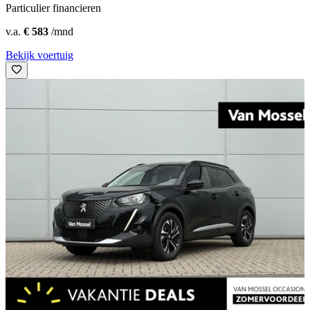
Particulier financieren
v.a.
€ 583
/mnd
Bekijk voertuig