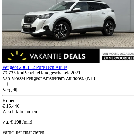
Peugeot 2008
1.2 PureTech Allure
79.735 km
Benzine
Handgeschakeld
2021
Van Mossel Peugeot Amsterdam Zuidoost, (NL)
Vergelijk
Kopen
€ 15.440
Zakelijk financieren
v.a.
€ 198
/mnd
Particulier financieren