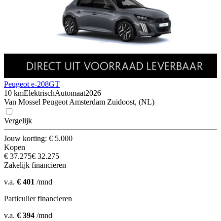
Peugeot e-208
GT
10 km
Elektrisch
Automaat
2026
Van Mossel Peugeot Amsterdam Zuidoost, (NL)
Vergelijk
Jouw korting: € 5.000
Kopen
€ 37.275
€ 32.275
Zakelijk financieren
v.a.
€ 401
/mnd
Particulier financieren
v.a.
€ 394
/mnd