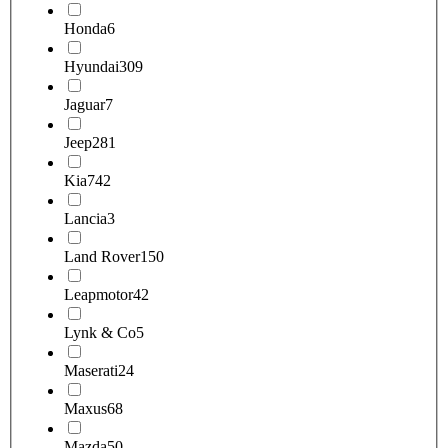
Honda
6
Hyundai
309
Jaguar
7
Jeep
281
Kia
742
Lancia
3
Land Rover
150
Leapmotor
42
Lynk & Co
5
Maserati
24
Maxus
68
Mazda
50