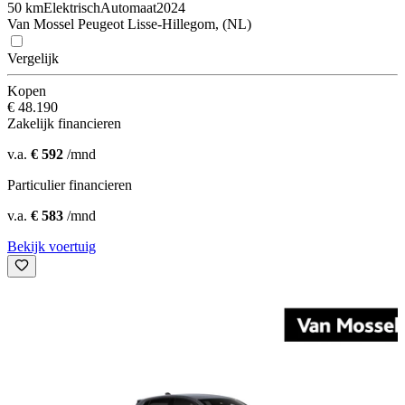
50 km
Elektrisch
Automaat
2024
Van Mossel Peugeot Lisse-Hillegom, (NL)
Vergelijk
Kopen
€ 48.190
Zakelijk financieren
v.a.
€ 592
/mnd
Particulier financieren
v.a.
€ 583
/mnd
Bekijk voertuig