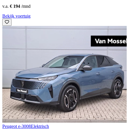
v.a.
€ 194
/mnd
Bekijk voertuig
Peugeot e-3008
Elektrisch