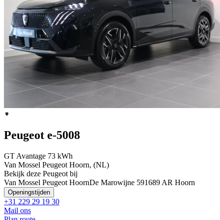
Peugeot e-5008
GT Avantage 73 kWh
Van Mossel Peugeot Hoorn, (NL)
Bekijk deze Peugeot bij
Van Mossel Peugeot Hoorn
De Marowijne 59
1689 AR Hoorn
Openingstijden
+31 229 29 19 30
Mail ons
Plan route