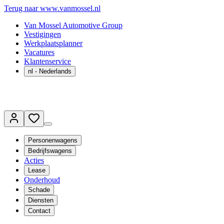
Terug naar www.vanmossel.nl
Van Mossel Automotive Group
Vestigingen
Werkplaatsplanner
Vacatures
Klantenservice
nl
- Nederlands
Personenwagens
Bedrijfswagens
Acties
Lease
Onderhoud
Schade
Diensten
Contact