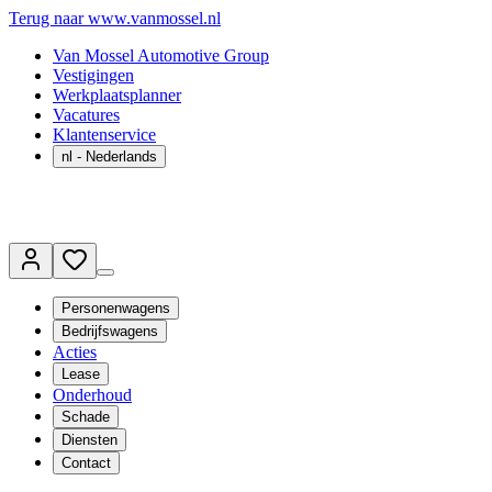
Terug naar www.vanmossel.nl
Van Mossel Automotive Group
Vestigingen
Werkplaatsplanner
Vacatures
Klantenservice
nl
- Nederlands
Personenwagens
Bedrijfswagens
Acties
Lease
Onderhoud
Schade
Diensten
Contact