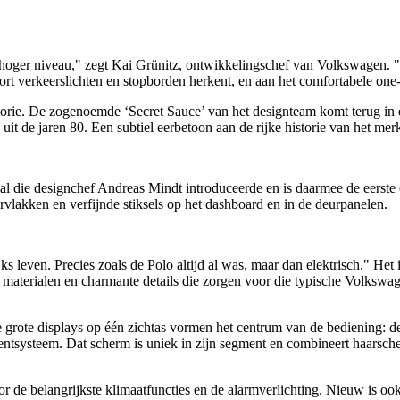
en hoger niveau," zegt Kai Grünitz, ontwikkelingschef van Volkswagen.
ort verkeerslichten en stopborden herkent, en aan het comfortabele one-
torie. De zogenoemde ‘Secret Sauce’ van het designteam komt terug in d
it de jaren 80. Een subtiel eerbetoon aan de rijke historie van het mer
aal die designchef Andreas Mindt introduceerde en is daarmee de eerste 
rvlakken en verfijnde stiksels op het dashboard en in de deurpanelen.
 leven. Precies zoals de Polo altijd al was, maar dan elektrisch." Het i
e materialen en charmante details die zorgen voor die typische Volksw
 grote displays op één zichtas vormen het centrum van de bediening: de
entsysteem. Dat scherm is uniek in zijn segment en combineert haarsch
or de belangrijkste klimaatfuncties en de alarmverlichting. Nieuw is oo