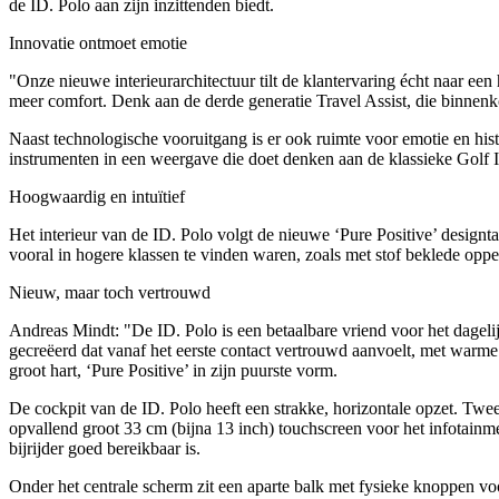
de ID. Polo aan zijn inzittenden biedt.
Innovatie ontmoet emotie
"Onze nieuwe interieurarchitectuur tilt de klantervaring écht naar e
meer comfort. Denk aan de derde generatie Travel Assist, die binnenk
Naast technologische vooruitgang is er ook ruimte voor emotie en his
instrumenten in een weergave die doet denken aan de klassieke Golf I u
Hoogwaardig en intuïtief
Het interieur van de ID. Polo volgt de nieuwe ‘Pure Positive’ designt
vooral in hogere klassen te vinden waren, zoals met stof beklede oppe
Nieuw, maar toch vertrouwd
Andreas Mindt: "De ID. Polo is een betaalbare vriend voor het dagelijks
gecreëerd dat vanaf het eerste contact vertrouwd aanvoelt, met warm
groot hart, ‘Pure Positive’ in zijn puurste vorm.
De cockpit van de ID. Polo heeft een strakke, horizontale opzet. Twee
opvallend groot 33 cm (bijna 13 inch) touchscreen voor het infotainm
bijrijder goed bereikbaar is.
Onder het centrale scherm zit een aparte balk met fysieke knoppen vo