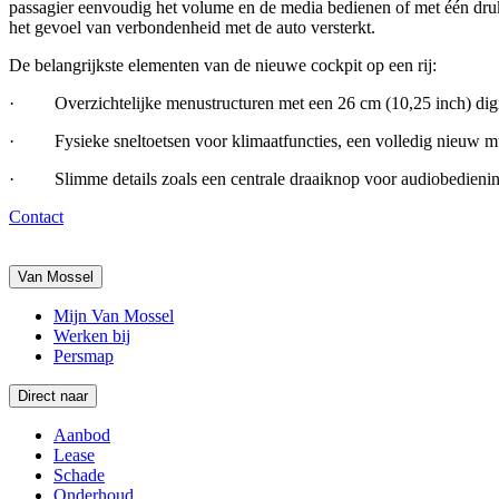
passagier eenvoudig het volume en de media bedienen of met één druk h
het gevoel van verbondenheid met de auto versterkt.
De belangrijkste elementen van de nieuwe cockpit op een rij:
·
Overzichtelijke menustructuren met een 26 cm (10,25 inch) dig
·
Fysieke sneltoetsen voor klimaatfuncties, een volledig nieuw m
·
Slimme details zoals een centrale draaiknop voor audiobedieni
Contact
Van Mossel
Mijn Van Mossel
Werken bij
Persmap
Direct naar
Aanbod
Lease
Schade
Onderhoud