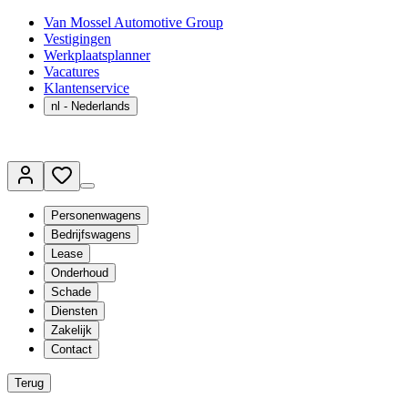
Van Mossel Automotive Group
Vestigingen
Werkplaatsplanner
Vacatures
Klantenservice
nl
- Nederlands
Personenwagens
Bedrijfswagens
Lease
Onderhoud
Schade
Diensten
Zakelijk
Contact
Terug