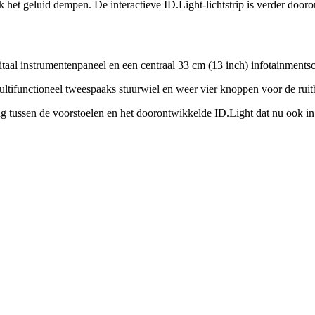
et geluid dempen. De interactieve ID.Light-lichtstrip is verder dooron
itaal instrumentenpaneel en een centraal 33 cm (13 inch) infotainments
ultifunctioneel tweespaaks stuurwiel en weer vier knoppen voor de ruit
ng tussen de voorstoelen en het doorontwikkelde ID.Light dat nu ook in