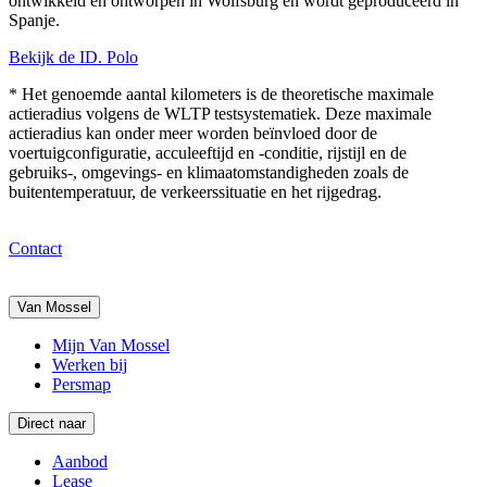
ontwikkeld en ontworpen in Wolfsburg en wordt geproduceerd in
Spanje.
Bekijk de ID. Polo
* Het genoemde aantal kilometers is de theoretische maximale
actieradius volgens de WLTP testsystematiek. Deze maximale
actieradius kan onder meer worden beïnvloed door de
voertuigconfiguratie, acculeeftijd en -conditie, rijstijl en de
gebruiks-, omgevings- en klimaatomstandigheden zoals de
buitentemperatuur, de verkeerssituatie en het rijgedrag.
Contact
Van Mossel
Mijn Van Mossel
Werken bij
Persmap
Direct naar
Aanbod
Lease