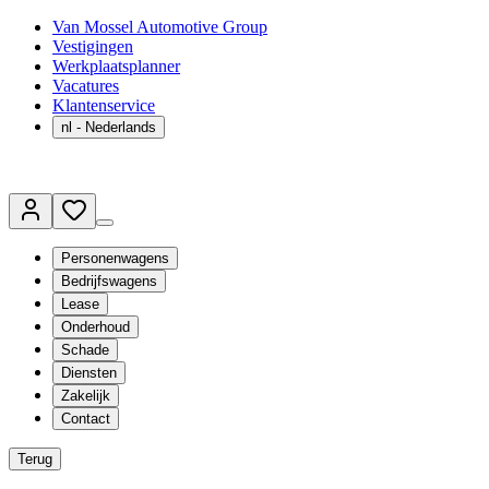
Van Mossel Automotive Group
Vestigingen
Werkplaatsplanner
Vacatures
Klantenservice
nl
- Nederlands
Personenwagens
Bedrijfswagens
Lease
Onderhoud
Schade
Diensten
Zakelijk
Contact
Terug