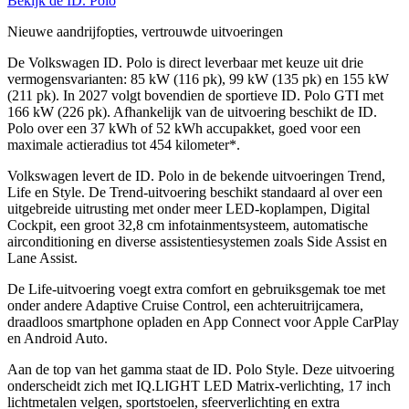
Bekijk de ID. Polo
Nieuwe aandrijfopties, vertrouwde uitvoeringen
De Volkswagen ID. Polo is direct leverbaar met keuze uit drie
vermogensvarianten: 85 kW (116 pk), 99 kW (135 pk) en 155 kW
(211 pk). In 2027 volgt bovendien de sportieve ID. Polo GTI met
166 kW (226 pk). Afhankelijk van de uitvoering beschikt de ID.
Polo over een 37 kWh of 52 kWh accupakket, goed voor een
maximale actieradius tot 454 kilometer*.
Volkswagen levert de ID. Polo in de bekende uitvoeringen Trend,
Life en Style. De Trend-uitvoering beschikt standaard al over een
uitgebreide uitrusting met onder meer LED-koplampen, Digital
Cockpit, een groot 32,8 cm infotainmentsysteem, automatische
airconditioning en diverse assistentiesystemen zoals Side Assist en
Lane Assist.
De Life-uitvoering voegt extra comfort en gebruiksgemak toe met
onder andere Adaptive Cruise Control, een achteruitrijcamera,
draadloos smartphone opladen en App Connect voor Apple CarPlay
en Android Auto.
Aan de top van het gamma staat de ID. Polo Style. Deze uitvoering
onderscheidt zich met IQ.LIGHT LED Matrix-verlichting, 17 inch
lichtmetalen velgen, sportstoelen, sfeerverlichting en extra