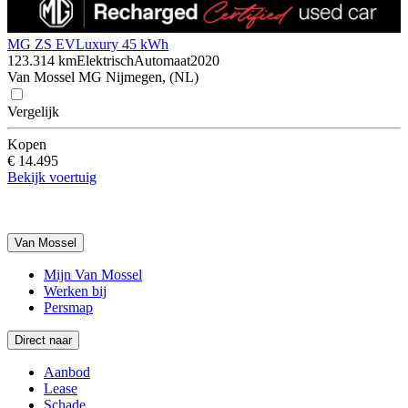
MG ZS EV
Luxury 45 kWh
123.314 km
Elektrisch
Automaat
2020
Van Mossel MG Nijmegen, (NL)
Vergelijk
Kopen
€ 14.495
Bekijk voertuig
Van Mossel
Mijn Van Mossel
Werken bij
Persmap
Direct naar
Aanbod
Lease
Schade