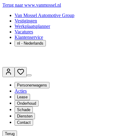
Terug naar www.vanmossel.nl
Van Mossel Automotive Group
Vestigingen
Werkplaatsplanner
Vacatures
Klantenservice
nl
- Nederlands
Personenwagens
Acties
Lease
Onderhoud
Schade
Diensten
Contact
Terug