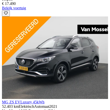
€ 17.490
Bekijk voertuig
MG ZS EV
Luxury 45kWh
52.403 km
Elektrisch
Automaat
2021