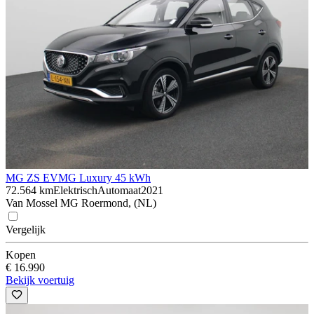
MG ZS EV
MG Luxury 45 kWh
72.564 km
Elektrisch
Automaat
2021
Van Mossel MG Roermond, (NL)
Vergelijk
Kopen
€ 16.990
Bekijk voertuig