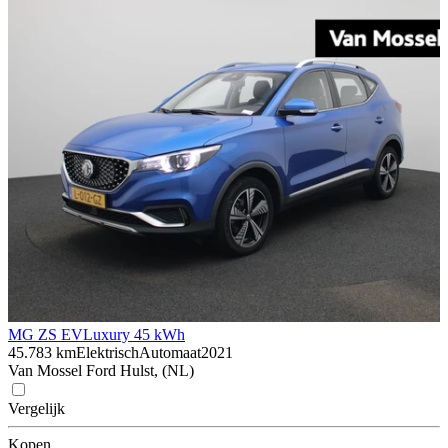
MG ZS EV
Luxury 45 kWh
45.783 km
Elektrisch
Automaat
2021
Van Mossel Ford Hulst, (NL)
Vergelijk
Kopen