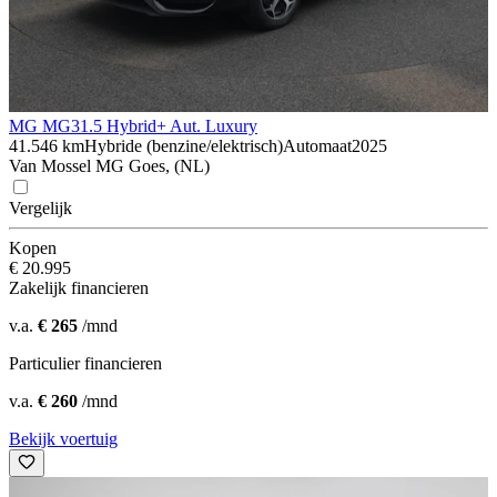
MG MG3
1.5 Hybrid+ Aut. Luxury
41.546 km
Hybride (benzine/elektrisch)
Automaat
2025
Van Mossel MG Goes, (NL)
Vergelijk
Kopen
€ 20.995
Zakelijk financieren
v.a.
€ 265
/mnd
Particulier financieren
v.a.
€ 260
/mnd
Bekijk voertuig