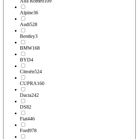
Alfa Romeo
109
Alpine
36
Audi
528
Bentley
3
BMW
168
BYD
4
Citroën
524
CUPRA
160
Dacia
242
DS
82
Fiat
446
Ford
978