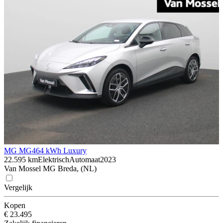
MG MG4
64 kWh Luxury
22.595 km
Elektrisch
Automaat
2023
Van Mossel MG Breda, (NL)
Vergelijk
Kopen
€ 23.495