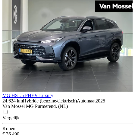
MG HS
1.5 PHEV Luxury
24.624 km
Hybride (benzine/elektrisch)
Automaat
2025
Van Mossel MG Purmerend, (NL)
Vergelijk
Kopen
€ 36.490