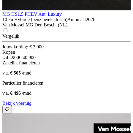
MG HS
1.5 PHEV Aut. Luxury
10 km
Hybride (benzine/elektrisch)
Automaat
2026
Van Mossel MG Den Bosch, (NL)
Vergelijk
Jouw korting: € 2.000
Kopen
€ 42.900
€ 40.900
Zakelijk financieren
v.a.
€ 505
/mnd
Particulier financieren
v.a.
€ 496
/mnd
Bekijk voertuig