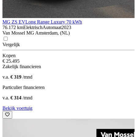
MG ZS EV
Long Range Luxury 70 kWh
76.172 km
Elektrisch
Automaat
2023
Van Mossel MG Amsterdam, (NL)
Vergelijk
Kopen
€ 25.495
Zakelijk financieren
v.a.
€ 319
/mnd
Particulier financieren
v.a.
€ 314
/mnd
Bekijk voertuig