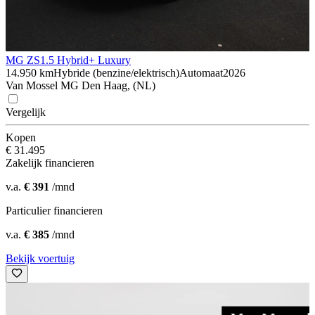
MG ZS
1.5 Hybrid+ Luxury
14.950 km
Hybride (benzine/elektrisch)
Automaat
2026
Van Mossel MG Den Haag, (NL)
Vergelijk
Kopen
€ 31.495
Zakelijk financieren
v.a.
€ 391
/mnd
Particulier financieren
v.a.
€ 385
/mnd
Bekijk voertuig