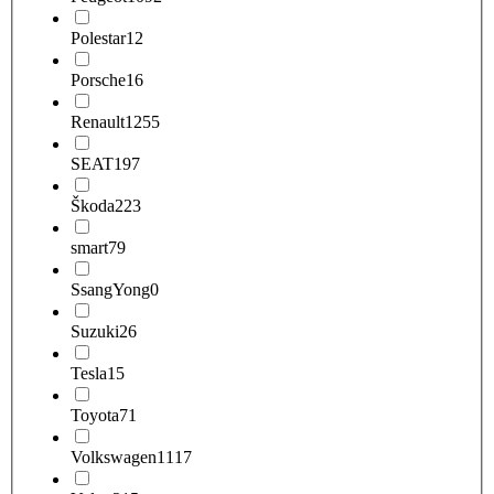
Polestar
12
Porsche
16
Renault
1255
SEAT
197
Škoda
223
smart
79
SsangYong
0
Suzuki
26
Tesla
15
Toyota
71
Volkswagen
1117