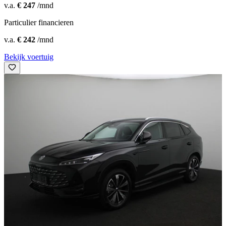
v.a.
€ 247
/mnd
Particulier financieren
v.a.
€ 242
/mnd
Bekijk voertuig