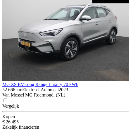
MG ZS EV
Long Range Luxury 70 kWh
52.666 km
Elektrisch
Automaat
2023
Van Mossel MG Roermond, (NL)
Vergelijk
Kopen
€ 26.495
Zakelijk financieren