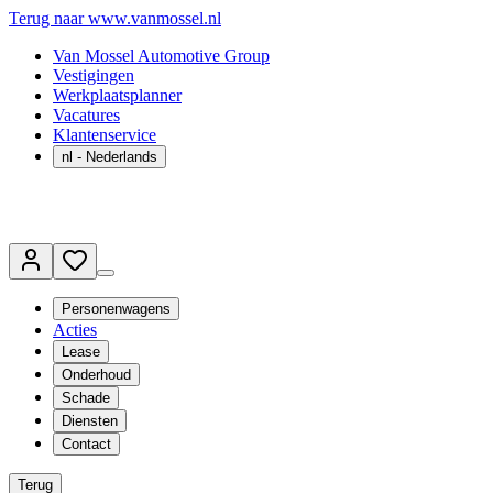
Terug naar www.vanmossel.nl
Van Mossel Automotive Group
Vestigingen
Werkplaatsplanner
Vacatures
Klantenservice
nl
- Nederlands
Personenwagens
Acties
Lease
Onderhoud
Schade
Diensten
Contact
Terug