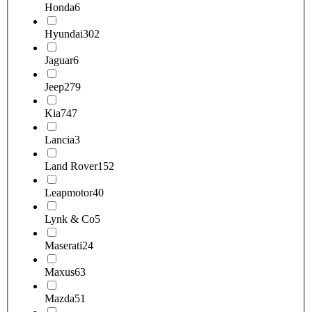
Honda
6
Hyundai
302
Jaguar
6
Jeep
279
Kia
747
Lancia
3
Land Rover
152
Leapmotor
40
Lynk & Co
5
Maserati
24
Maxus
63
Mazda
51