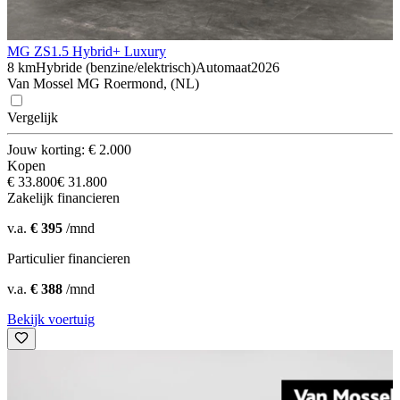
MG ZS
1.5 Hybrid+ Luxury
8 km
Hybride (benzine/elektrisch)
Automaat
2026
Van Mossel MG Roermond, (NL)
Vergelijk
Jouw korting: € 2.000
Kopen
€ 33.800
€ 31.800
Zakelijk financieren
v.a.
€ 395
/mnd
Particulier financieren
v.a.
€ 388
/mnd
Bekijk voertuig