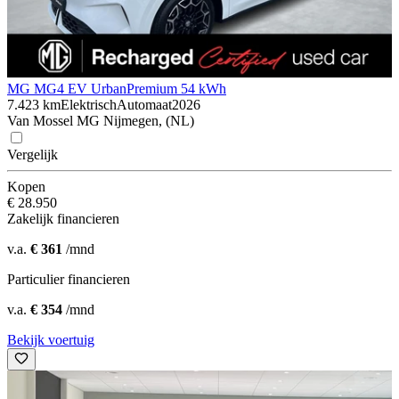
MG MG4 EV Urban
Premium 54 kWh
7.423 km
Elektrisch
Automaat
2026
Van Mossel MG Nijmegen, (NL)
Vergelijk
Kopen
€ 28.950
Zakelijk financieren
v.a.
€ 361
/mnd
Particulier financieren
v.a.
€ 354
/mnd
Bekijk voertuig