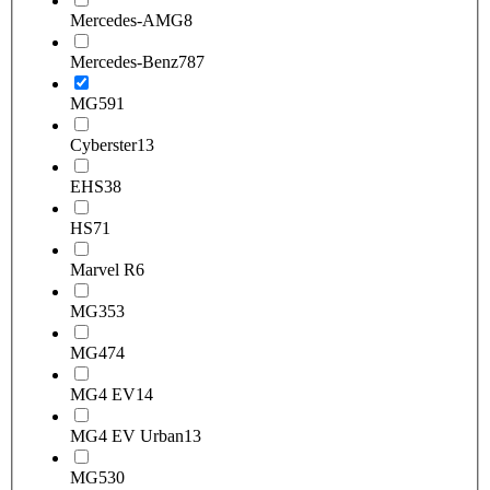
Mercedes-AMG
8
Mercedes-Benz
787
MG
591
Cyberster
13
EHS
38
HS
71
Marvel R
6
MG3
53
MG4
74
MG4 EV
14
MG4 EV Urban
13
MG5
30