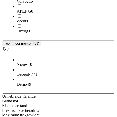
Volvo
215
XPENG
0
Zeekr
1
Overig
1
Toon meer merken (39)
Type
Nieuw
101
Gebruikt
441
Demo
49
Uitgebreide garantie
Brandstof
Kilometerstand
Elektrische actieradius
Maximum trekgewicht