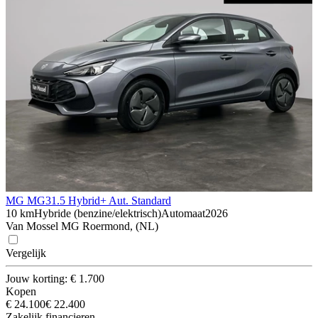
MG MG3
1.5 Hybrid+ Aut. Standard
10 km
Hybride (benzine/elektrisch)
Automaat
2026
Van Mossel MG Roermond, (NL)
Vergelijk
Jouw korting: € 1.700
Kopen
€ 24.100
€ 22.400
Zakelijk financieren