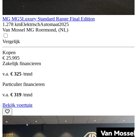
MG MG5
Luxury Standard Range Final Edition
1.278 km
Elektrisch
Automaat
2025
Van Mossel MG Roermond, (NL)
Vergelijk
Kopen
€ 25.995
Zakelijk financieren
v.a.
€ 325
/mnd
Particulier financieren
v.a.
€ 319
/mnd
Bekijk voertuig