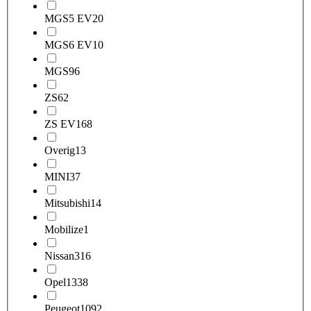
MGS5 EV
20
MGS6 EV
10
MGS9
6
ZS
62
ZS EV
168
Overig
13
MINI
37
Mitsubishi
14
Mobilize
1
Nissan
316
Opel
1338
Peugeot
1092