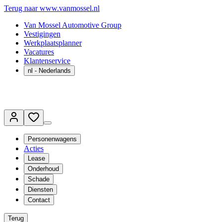
Terug naar www.vanmossel.nl
Van Mossel Automotive Group
Vestigingen
Werkplaatsplanner
Vacatures
Klantenservice
nl
- Nederlands
Personenwagens
Acties
Lease
Onderhoud
Schade
Diensten
Contact
Terug