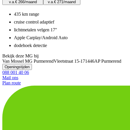
v.a.
€ 266
/maand
v.a.
€ 271
/maand
435 km range
cruise control adaptief
lichtmetalen velgen 17"
Apple Carplay/Android Auto
dodehoek detectie
Bekijk deze MG bij
Van Mossel MG Purmerend
Vleetstraat 15-17
1446AP Purmerend
Openingstijden
088 001 40 06
Mail ons
Plan route