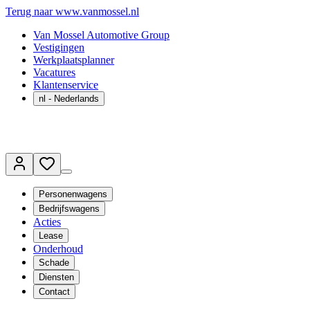
Terug naar www.vanmossel.nl
Van Mossel Automotive Group
Vestigingen
Werkplaatsplanner
Vacatures
Klantenservice
nl
- Nederlands
Personenwagens
Bedrijfswagens
Acties
Lease
Onderhoud
Schade
Diensten
Contact