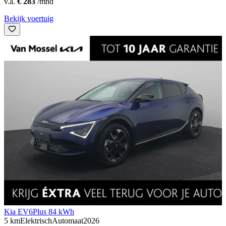
v.a.
€ 283
/mnd
Bekijk voertuig
Kia EV6
Plus 84 kWh
5 km
Elektrisch
Automaat
2026