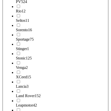
PV5
24
Rio
12
Seltos
11
Sorento
16
Sportage
75
Stinger
1
Stonic
125
Venga
2
XCeed
15
Lancia
3
Land Rover
152
Leapmotor
42