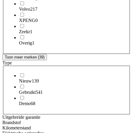
Volvo
217
XPENG
0
Zeekr
1
Overig
1
Toon meer merken (39)
Type
Nieuw
139
Gebruikt
541
Demo
68
Uitgebreide garantie
Brandstof
Kilometerstand