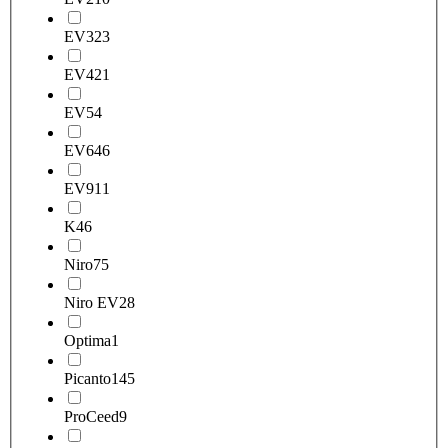
EV3
23
EV4
21
EV5
4
EV6
46
EV9
11
K4
6
Niro
75
Niro EV
28
Optima
1
Picanto
145
ProCeed
9