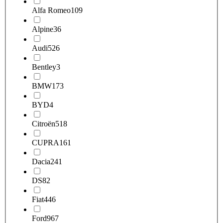
Alfa Romeo
109
Alpine
36
Audi
526
Bentley
3
BMW
173
BYD
4
Citroën
518
CUPRA
161
Dacia
241
DS
82
Fiat
446
Ford
967