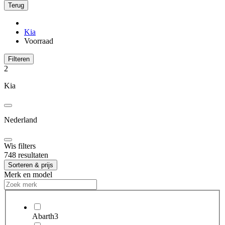
Terug
Kia
Voorraad
Filteren
2
Kia
Nederland
Wis filters
748 resultaten
Sorteren & prijs
Merk en model
Abarth
3