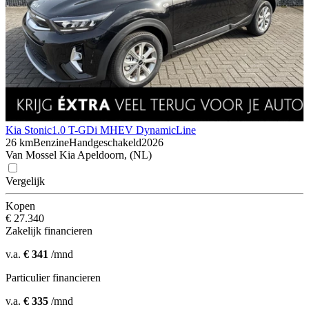
Kia Stonic
1.0 T-GDi MHEV DynamicLine
26 km
Benzine
Handgeschakeld
2026
Van Mossel Kia Apeldoorn, (NL)
Vergelijk
Kopen
€ 27.340
Zakelijk financieren
v.a.
€ 341
/mnd
Particulier financieren
v.a.
€ 335
/mnd