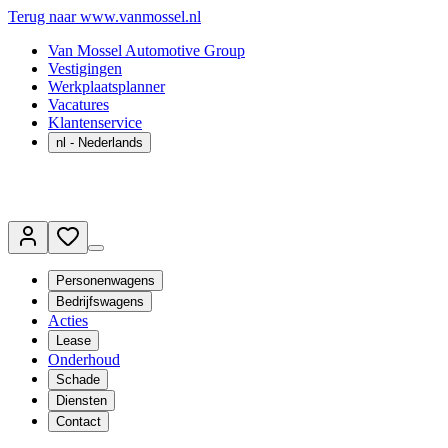
Terug naar www.vanmossel.nl
Van Mossel Automotive Group
Vestigingen
Werkplaatsplanner
Vacatures
Klantenservice
nl
- Nederlands
Personenwagens
Bedrijfswagens
Acties
Lease
Onderhoud
Schade
Diensten
Contact