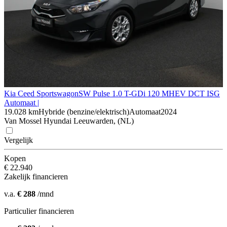
Kia Ceed Sportswagon
SW Pulse 1.0 T-GDi 120 MHEV DCT ISG
Automaat |
19.028 km
Hybride (benzine/elektrisch)
Automaat
2024
Van Mossel Hyundai Leeuwarden, (NL)
Vergelijk
Kopen
€ 22.940
Zakelijk financieren
v.a.
€ 288
/mnd
Particulier financieren