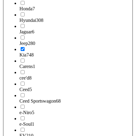
Honda
7
Hyundai
308
Jaguar
6
Jeep
280
Kia
748
Carens
1
cee'd
8
Ceed
5
Ceed Sportswagon
68
e-Niro
5
e-Soul
1
EV2
10