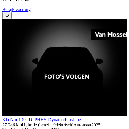
Bekijk voertuig
Kia Niro
1.6 GDi PHEV DynamicPlusLine
27.246 km
Hybride (benzine/elektrisch)
Automaat
2025