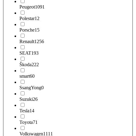
Peugeot
1091
Polestar
12
Porsche
15
Renault
1256
SEAT
193
Škoda
222
smart
60
SsangYong
0
Suzuki
26
Tesla
14
Toyota
71
Volkswagen
1111