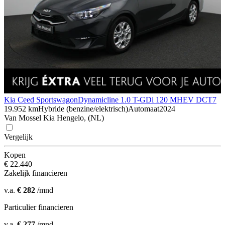
Kia Ceed Sportswagon
Dynamicline 1.0 T-GDi 120 MHEV DCT7
19.952 km
Hybride (benzine/elektrisch)
Automaat
2024
Van Mossel Kia Hengelo, (NL)
Vergelijk
Kopen
€ 22.440
Zakelijk financieren
v.a.
€ 282
/mnd
Particulier financieren
v.a.
€ 277
/mnd