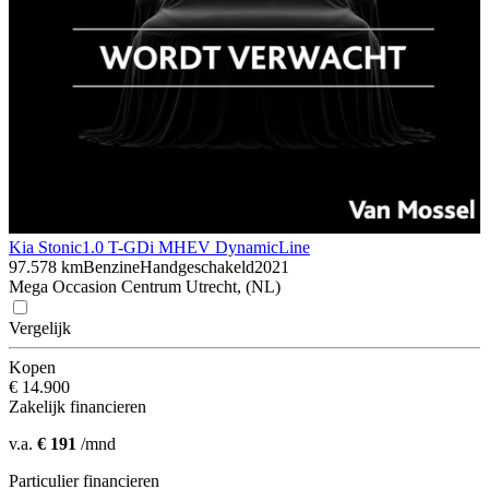
Kia Stonic
1.0 T-GDi MHEV DynamicLine
97.578 km
Benzine
Handgeschakeld
2021
Mega Occasion Centrum Utrecht, (NL)
Vergelijk
Kopen
€ 14.900
Zakelijk financieren
v.a.
€ 191
/mnd
Particulier financieren