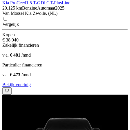
Kia ProCeed
1.5 T-GDi GT-PlusLine
20.125 km
Benzine
Automaat
2025
Van Mossel Kia Zwolle, (NL)
Vergelijk
Kopen
€ 38.940
Zakelijk financieren
v.a.
€ 481
/mnd
Particulier financieren
v.a.
€ 473
/mnd
Bekijk voertuig