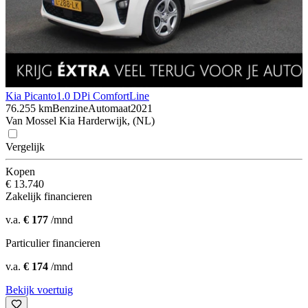
Kia Picanto
1.0 DPi ComfortLine
76.255 km
Benzine
Automaat
2021
Van Mossel Kia Harderwijk, (NL)
Vergelijk
Kopen
€ 13.740
Zakelijk financieren
v.a.
€ 177
/mnd
Particulier financieren
v.a.
€ 174
/mnd
Bekijk voertuig