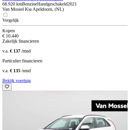
68.920 km
Benzine
Handgeschakeld
2021
Van Mossel Kia Apeldoorn, (NL)
Vergelijk
Kopen
€ 10.440
Zakelijk financieren
v.a.
€ 137
/mnd
Particulier financieren
v.a.
€ 135
/mnd
Bekijk voertuig