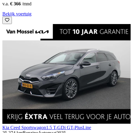
v.a.
€ 366
/mnd
Bekijk voertuig
Kia Ceed Sportswagon
1.5 T-GDi GT-PlusLine
25.274 km
Benzine
Automaat
2025