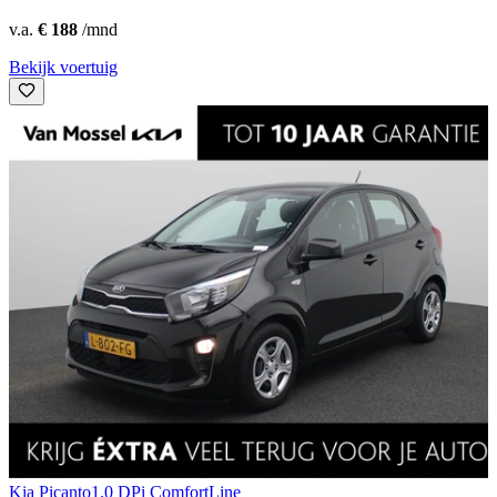
v.a.
€ 188
/mnd
Bekijk voertuig
Kia Picanto
1.0 DPi ComfortLine