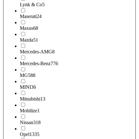
Lynk & Co
5
Maserati
24
Maxus
68
Mazda
51
Mercedes-AMG
8
Mercedes-Benz
776
MG
588
MINI
36
Mitsubishi
13
Mobilize
1
Nissan
318
Opel
1335