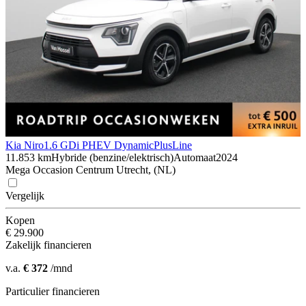
Kia Niro
1.6 GDi PHEV DynamicPlusLine
11.853 km
Hybride (benzine/elektrisch)
Automaat
2024
Mega Occasion Centrum Utrecht, (NL)
Vergelijk
Kopen
€ 29.900
Zakelijk financieren
v.a.
€ 372
/mnd
Particulier financieren