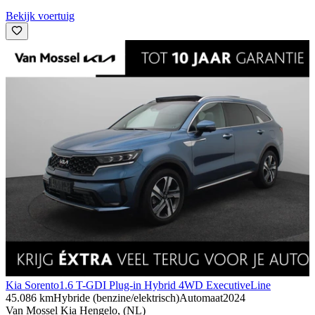
Bekijk voertuig
Kia Sorento
1.6 T-GDI Plug-in Hybrid 4WD ExecutiveLine
45.086 km
Hybride (benzine/elektrisch)
Automaat
2024
Van Mossel Kia Hengelo, (NL)