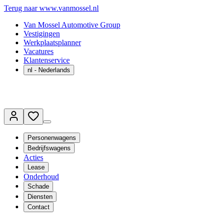
Terug naar www.vanmossel.nl
Van Mossel Automotive Group
Vestigingen
Werkplaatsplanner
Vacatures
Klantenservice
nl
- Nederlands
Personenwagens
Bedrijfswagens
Acties
Lease
Onderhoud
Schade
Diensten
Contact