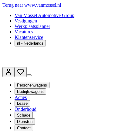
Terug naar www.vanmossel.nl
Van Mossel Automotive Group
Vestigingen
Werkplaatsplanner
Vacatures
Klantenservice
nl
- Nederlands
Personenwagens
Bedrijfswagens
Acties
Lease
Onderhoud
Schade
Diensten
Contact