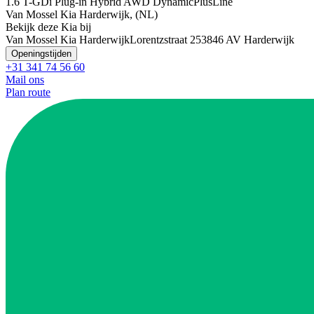
1.6 T-GDi Plug-in Hybrid AWD DynamicPlusLine
Van Mossel Kia Harderwijk, (NL)
Bekijk deze Kia bij
Van Mossel Kia Harderwijk
Lorentzstraat 25
3846 AV Harderwijk
Openingstijden
+31 341 74 56 60
Mail ons
Plan route