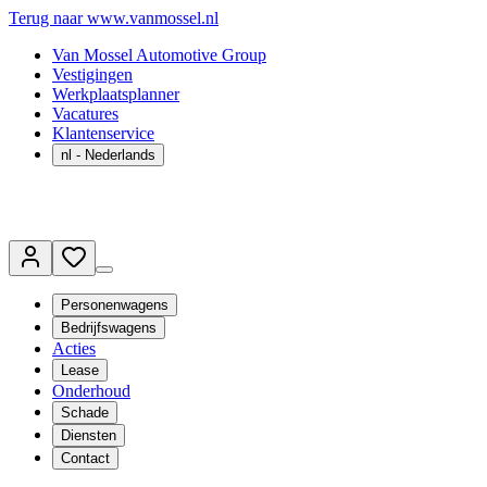
Terug naar www.vanmossel.nl
Van Mossel Automotive Group
Vestigingen
Werkplaatsplanner
Vacatures
Klantenservice
nl
- Nederlands
Personenwagens
Bedrijfswagens
Acties
Lease
Onderhoud
Schade
Diensten
Contact