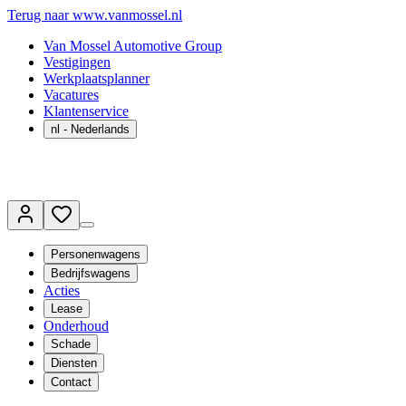
Terug naar www.vanmossel.nl
Van Mossel Automotive Group
Vestigingen
Werkplaatsplanner
Vacatures
Klantenservice
nl
- Nederlands
Personenwagens
Bedrijfswagens
Acties
Lease
Onderhoud
Schade
Diensten
Contact