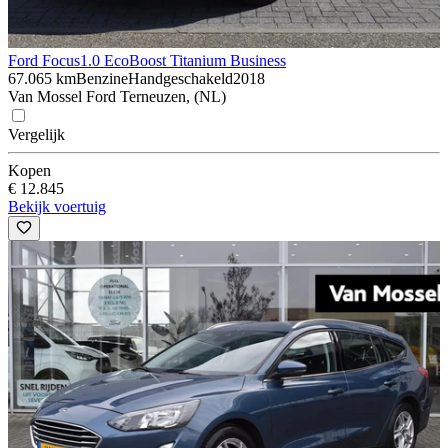
Ford Focus
1.0 EcoBoost Titanium Business
67.065 km
Benzine
Handgeschakeld
2018
Van Mossel Ford Terneuzen, (NL)
Vergelijk
Kopen
€ 12.845
Bekijk voertuig