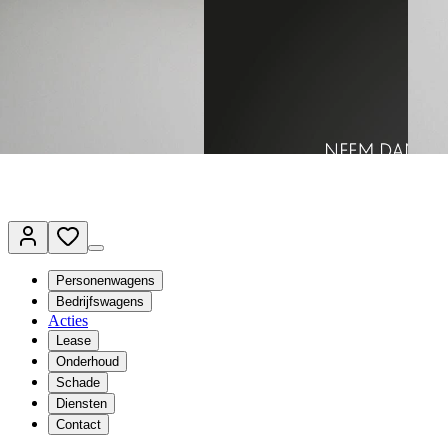
Terug naar www.vanmossel.nl
Van Mossel Automotive Group
Vestigingen
Werkplaatsplanner
Vacatures
Klantenservice
nl
- Nederlands
Personenwagens
Bedrijfswagens
Acties
Lease
Onderhoud
Schade
Diensten
Contact