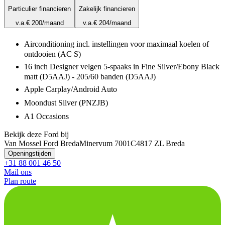
Particulier financieren
Zakelijk financieren
v.a.
€ 200
/maand
v.a.
€ 204
/maand
Airconditioning incl. instellingen voor maximaal koelen of
ontdooien (AC S)
16 inch Designer velgen 5-spaaks in Fine Silver/Ebony Black
matt (D5AAJ) - 205/60 banden (D5AAJ)
Apple Carplay/Android Auto
Moondust Silver (PNZJB)
A1 Occasions
Bekijk deze Ford bij
Van Mossel Ford Breda
Minervum 7001C
4817 ZL Breda
Openingstijden
+31 88 001 46 50
Mail ons
Plan route