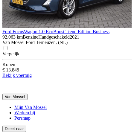
Ford Focus
Wagon 1.0 EcoBoost Trend Edition Business
92.063 km
Benzine
Handgeschakeld
2021
Van Mossel Ford Terneuzen, (NL)
Vergelijk
Kopen
€ 13.845
Bekijk voertuig
Van Mossel
Mijn Van Mossel
Werken bij
Persmap
Direct naar