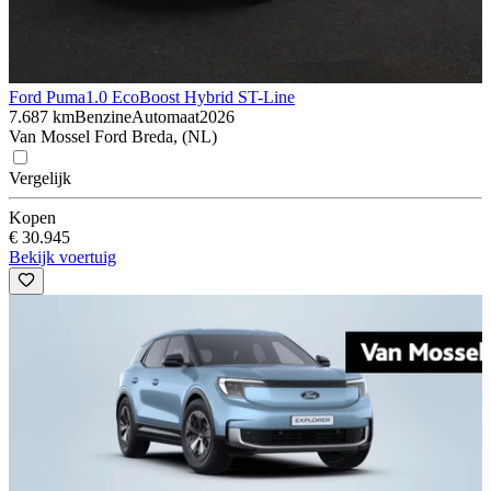
Ford Puma
1.0 EcoBoost Hybrid ST-Line
7.687 km
Benzine
Automaat
2026
Van Mossel Ford Breda, (NL)
Vergelijk
Kopen
€ 30.945
Bekijk voertuig