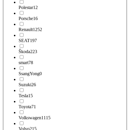
Polestar
12
Porsche
16
Renault
1252
SEAT
197
Škoda
223
smart
78
SsangYong
0
Suzuki
26
Tesla
15
Toyota
71
Volkswagen
1115
Volvo
215