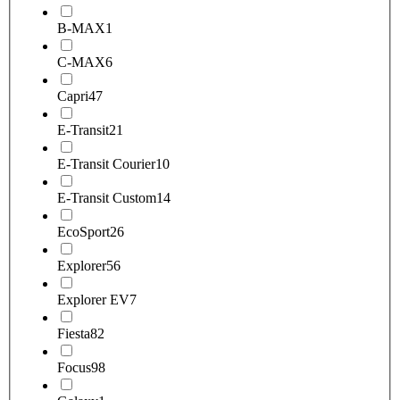
B-MAX
1
C-MAX
6
Capri
47
E-Transit
21
E-Transit Courier
10
E-Transit Custom
14
EcoSport
26
Explorer
56
Explorer EV
7
Fiesta
82
Focus
98