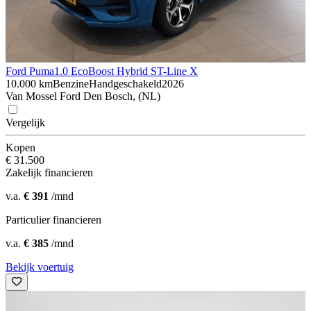
Ford Puma
1.0 EcoBoost Hybrid ST-Line X
10.000 km
Benzine
Handgeschakeld
2026
Van Mossel Ford Den Bosch, (NL)
Vergelijk
Kopen
€ 31.500
Zakelijk financieren
v.a.
€ 391
/mnd
Particulier financieren
v.a.
€ 385
/mnd
Bekijk voertuig