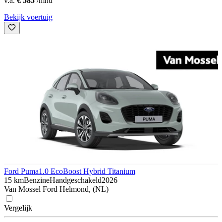
v.a.
€ 585
/mnd
Bekijk voertuig
Ford Puma
1.0 EcoBoost Hybrid Titanium
15 km
Benzine
Handgeschakeld
2026
Van Mossel Ford Helmond, (NL)
Vergelijk