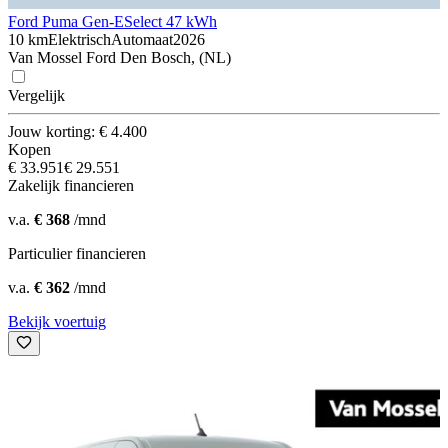
Ford Puma Gen-E
Select 47 kWh
10 km
Elektrisch
Automaat
2026
Van Mossel Ford Den Bosch, (NL)
Vergelijk
Jouw korting: € 4.400
Kopen
€ 33.951
€ 29.551
Zakelijk financieren
v.a.
€ 368
/mnd
Particulier financieren
v.a.
€ 362
/mnd
Bekijk voertuig