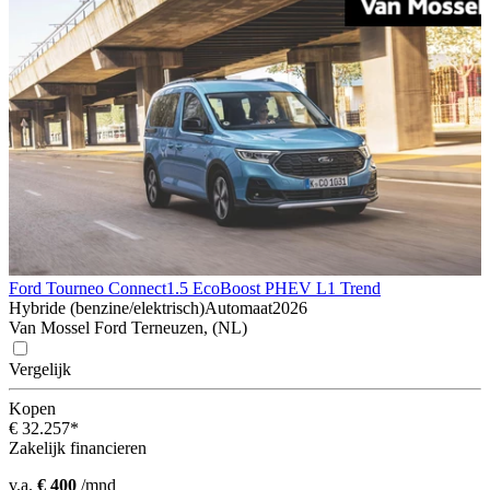
Ford Tourneo Connect
1.5 EcoBoost PHEV L1 Trend
Hybride (benzine/elektrisch)
Automaat
2026
Van Mossel Ford Terneuzen, (NL)
Vergelijk
Kopen
€ 32.257*
Zakelijk financieren
v.a.
€ 400
/mnd