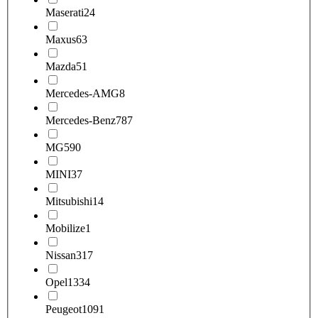
Maserati
24
Maxus
63
Mazda
51
Mercedes-AMG
8
Mercedes-Benz
787
MG
590
MINI
37
Mitsubishi
14
Mobilize
1
Nissan
317
Opel
1334
Peugeot
1091