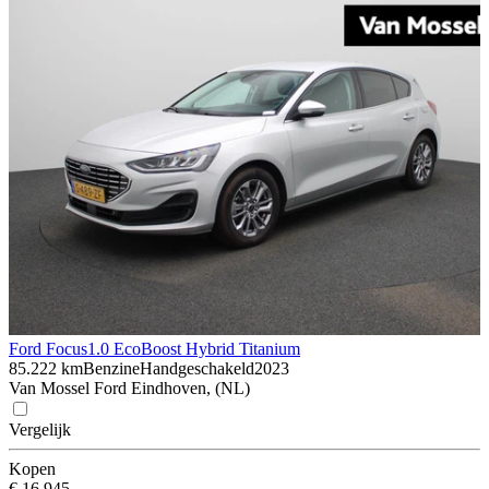
Ford Focus
1.0 EcoBoost Hybrid Titanium
85.222 km
Benzine
Handgeschakeld
2023
Van Mossel Ford Eindhoven, (NL)
Vergelijk
Kopen
€ 16.945