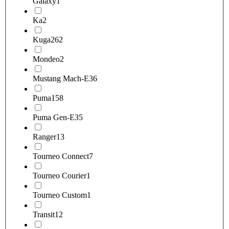
Galaxy
1
Ka
2
Kuga
262
Mondeo
2
Mustang Mach-E
36
Puma
158
Puma Gen-E
35
Ranger
13
Tourneo Connect
7
Tourneo Courier
1
Tourneo Custom
1
Transit
12