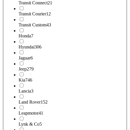
Transit Connect
21
Transit Courier
12
Transit Custom
43
Honda
7
Hyundai
306
Jaguar
6
Jeep
279
Kia
746
Lancia
3
Land Rover
152
Leapmotor
41
Lynk & Co
5