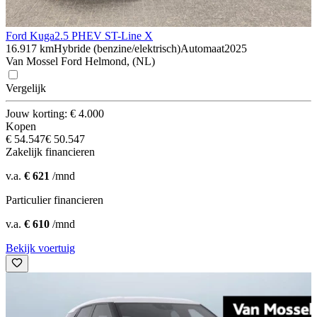
Ford Kuga
2.5 PHEV ST-Line X
16.917 km
Hybride (benzine/elektrisch)
Automaat
2025
Van Mossel Ford Helmond, (NL)
Vergelijk
Jouw korting: € 4.000
Kopen
€ 54.547
€ 50.547
Zakelijk financieren
v.a.
€ 621
/mnd
Particulier financieren
v.a.
€ 610
/mnd
Bekijk voertuig