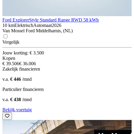
Ford Explorer
Style Standard Range RWD 58 kWh
10 km
Elektrisch
Automaat
2026
Van Mossel Ford Middelharnis, (NL)
Vergelijk
Jouw korting: € 3.500
Kopen
€ 39.506
€ 36.006
Zakelijk financieren
v.a.
€ 446
/mnd
Particulier financieren
v.a.
€ 438
/mnd
Bekijk voertuig