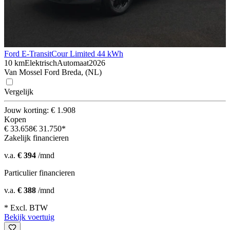
Ford E-Transit
Cour Limited 44 kWh
10 km
Elektrisch
Automaat
2026
Van Mossel Ford Breda, (NL)
Vergelijk
Jouw korting: € 1.908
Kopen
€ 33.658
€ 31.750*
Zakelijk financieren
v.a.
€ 394
/mnd
Particulier financieren
v.a.
€ 388
/mnd
* Excl. BTW
Bekijk voertuig