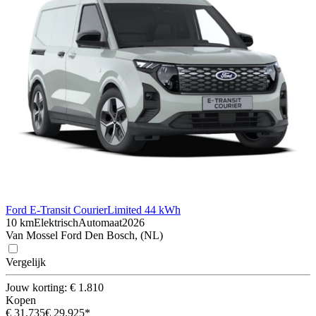
Ford E-Transit Courier
Limited 44 kWh
10 km
Elektrisch
Automaat
2026
Van Mossel Ford Den Bosch, (NL)
Vergelijk
Jouw korting: € 1.810
Kopen
€ 31.735
€ 29.925*