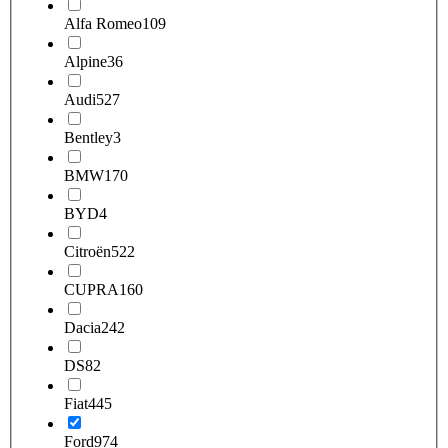
Alfa Romeo
109
Alpine
36
Audi
527
Bentley
3
BMW
170
BYD
4
Citroën
522
CUPRA
160
Dacia
242
DS
82
Fiat
445
Ford
974