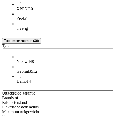
XPENG
0
Zeekr
1
Overig
1
Toon meer merken (39)
Type
Nieuw
448
Gebruikt
512
Demo
14
Uitgebreide garantie
Brandstof
Kilometerstand
Elektrische actieradius
Maximum trekgewicht