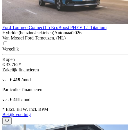
Ford Tourneo Connect
1.5 EcoBoost PHEV L1 Titanium
Hybride (benzine/elektrisch)
Automaat
2026
Van Mossel Ford Terneuzen, (NL)
Vergelijk
Kopen
€ 33.762*
Zakelijk financieren
v.a.
€ 419
/mnd
Particulier financieren
v.a.
€ 411
/mnd
* Excl. BTW. Incl. BPM
Bekijk voertuig