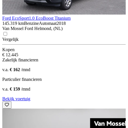
Ford EcoSport
1.0 EcoBoost Titanium
145.319 km
Benzine
Automaat
2018
Van Mossel Ford Helmond, (NL)
Vergelijk
Kopen
€ 12.445
Zakelijk financieren
v.a.
€ 162
/mnd
Particulier financieren
v.a.
€ 159
/mnd
Bekijk voertuig