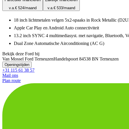
v.a.
€ 524
/maand
v.a.
€ 533
/maand
18 inch lichtmetalen velgen 5x2-spaaks in Rock Metallic (D2
Apple Car Play en Android Auto connectiviteit
13.2 inch SYNC 4 multimediasyst. met navigatie, Bluetooth,
Dual Zone Automatische Airconditioning (AC G)
Bekijk deze Ford bij
Van Mossel Ford Terneuzen
Handelspoort 8
4538 BN Terneuzen
Openingstijden
+31 115 61 38 57
Mail ons
Plan route