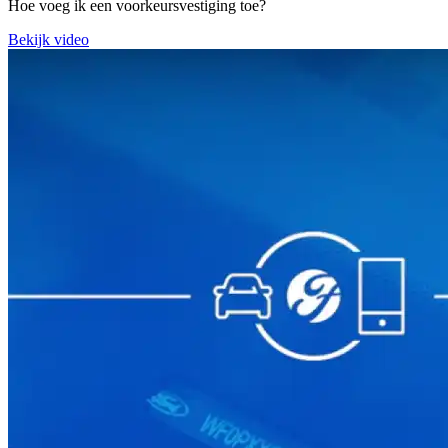
Hoe voeg ik een voorkeursvestiging toe?
Bekijk video