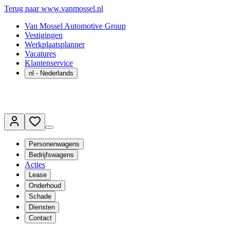
Terug naar www.vanmossel.nl
Van Mossel Automotive Group
Vestigingen
Werkplaatsplanner
Vacatures
Klantenservice
nl
- Nederlands
Personenwagens
Bedrijfswagens
Acties
Lease
Onderhoud
Schade
Diensten
Contact