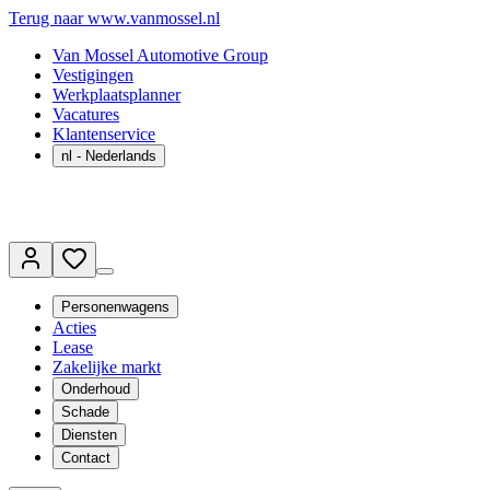
Terug naar www.vanmossel.nl
Van Mossel Automotive Group
Vestigingen
Werkplaatsplanner
Vacatures
Klantenservice
nl
- Nederlands
Personenwagens
Acties
Lease
Zakelijke markt
Onderhoud
Schade
Diensten
Contact