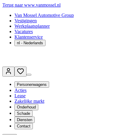
Terug naar www.vanmossel.nl
Van Mossel Automotive Group
Vestigingen
Werkplaatsplanner
Vacatures
Klantenservice
nl
- Nederlands
Personenwagens
Acties
Lease
Zakelijke markt
Onderhoud
Schade
Diensten
Contact