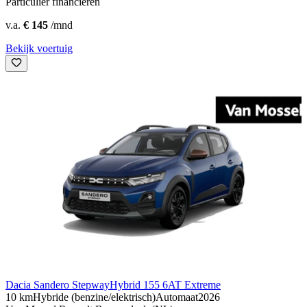
Particulier financieren
v.a.
€ 145
/mnd
Bekijk voertuig
Dacia Sandero Stepway
Hybrid 155 6AT Extreme
10 km
Hybride (benzine/elektrisch)
Automaat
2026