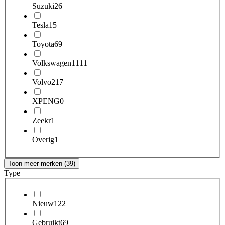
Suzuki
26
Tesla
15
Toyota
69
Volkswagen
1111
Volvo
217
XPENG
0
Zeekr
1
Overig
1
Toon meer merken (39)
Type
Nieuw
122
Gebruikt
69