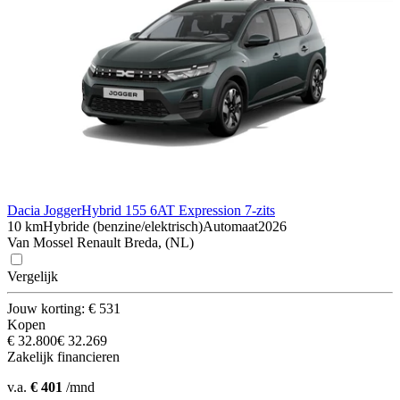
Dacia Jogger
Hybrid 155 6AT Expression 7-zits
10 km
Hybride (benzine/elektrisch)
Automaat
2026
Van Mossel Renault Breda, (NL)
Vergelijk
Jouw korting: € 531
Kopen
€ 32.800
€ 32.269
Zakelijk financieren
v.a.
€ 401
/mnd