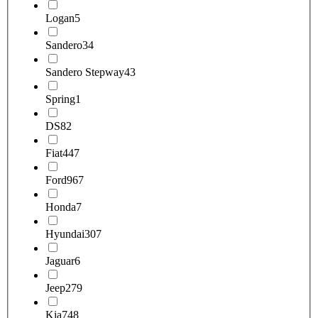
Logan
5
Sandero
34
Sandero Stepway
43
Spring
1
DS
82
Fiat
447
Ford
967
Honda
7
Hyundai
307
Jaguar
6
Jeep
279
Kia
748