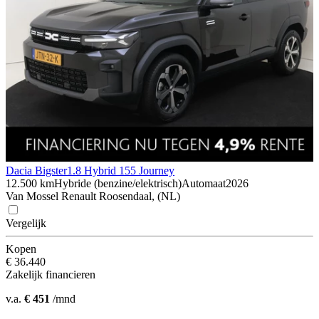
Dacia Bigster
1.8 Hybrid 155 Journey
12.500 km
Hybride (benzine/elektrisch)
Automaat
2026
Van Mossel Renault Roosendaal, (NL)
Vergelijk
Kopen
€ 36.440
Zakelijk financieren
v.a.
€ 451
/mnd