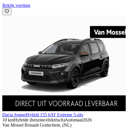
Bekijk voertuig
Dacia Jogger
Hybrid 155 6AT Extreme 5-zits
10 km
Hybride (benzine/elektrisch)
Automaat
2026
Van Mossel Renault Gorinchem, (NL)