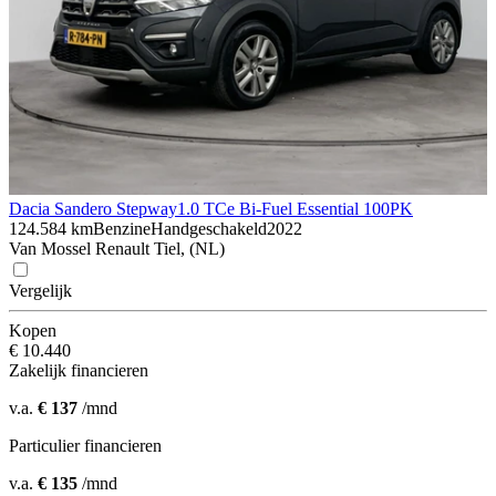
Dacia Sandero Stepway
1.0 TCe Bi-Fuel Essential 100PK
124.584 km
Benzine
Handgeschakeld
2022
Van Mossel Renault Tiel, (NL)
Vergelijk
Kopen
€ 10.440
Zakelijk financieren
v.a.
€ 137
/mnd
Particulier financieren
v.a.
€ 135
/mnd