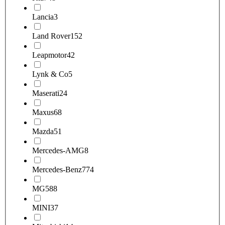
Lancia
3
Land Rover
152
Leapmotor
42
Lynk & Co
5
Maserati
24
Maxus
68
Mazda
51
Mercedes-AMG
8
Mercedes-Benz
774
MG
588
MINI
37