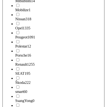
Mitsubishi
14
Mobilize
1
Nissan
318
Opel
1335
Peugeot
1091
Polestar
12
Porsche
16
Renault
1255
SEAT
195
Škoda
222
smart
60
SsangYong
0