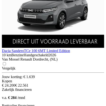
Dacia Sandero
TCe 100 6MT Limited Edition
10 km
Benzine
Handgeschakeld
2026
Van Mossel Renault Dordrecht, (NL)
Vergelijk
Jouw korting: € 1.639
Kopen
€ 24.200
€ 22.561
Zakelijk financieren
v.a.
€ 284
/mnd
Particulier financieren