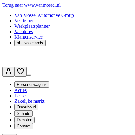
Terug naar www.vanmossel.nl
Van Mossel Automotive Group
Vestigingen
Werkplaatsplanner
Vacatures
Klantenservice
nl
- Nederlands
Personenwagens
Acties
Lease
Zakelijke markt
Onderhoud
Schade
Diensten
Contact