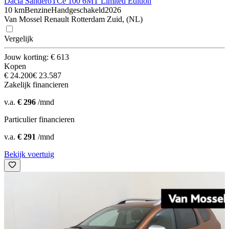
Dacia Sandero
TCe 100 6MT Limited Edition
10 km
Benzine
Handgeschakeld
2026
Van Mossel Renault Rotterdam Zuid, (NL)
Vergelijk
Jouw korting: € 613
Kopen
€ 24.200
€ 23.587
Zakelijk financieren
v.a.
€ 296
/mnd
Particulier financieren
v.a.
€ 291
/mnd
Bekijk voertuig