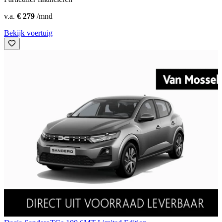
v.a.
€ 279
/mnd
Bekijk voertuig