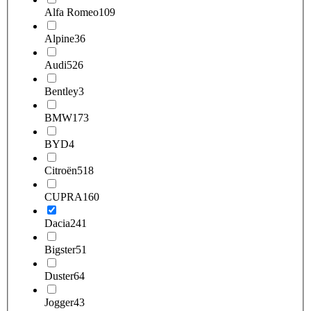
Alfa Romeo
109
Alpine
36
Audi
526
Bentley
3
BMW
173
BYD
4
Citroën
518
CUPRA
160
Dacia
241
Bigster
51
Duster
64
Jogger
43