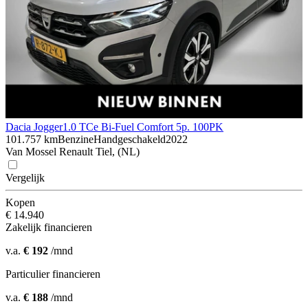
Dacia Jogger
1.0 TCe Bi-Fuel Comfort 5p. 100PK
101.757 km
Benzine
Handgeschakeld
2022
Van Mossel Renault Tiel, (NL)
Vergelijk
Kopen
€ 14.940
Zakelijk financieren
v.a.
€ 192
/mnd
Particulier financieren
v.a.
€ 188
/mnd