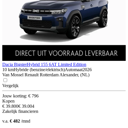
Dacia Bigster
Hybrid 155 6AT Limited Edition
10 km
Hybride (benzine/elektrisch)
Automaat
2026
Van Mossel Renault Rotterdam Alexander, (NL)
Vergelijk
Jouw korting: € 796
Kopen
€ 39.800
€ 39.004
Zakelijk financieren
v.a.
€ 482
/mnd