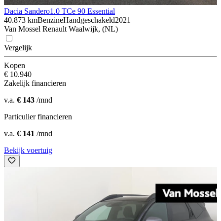
Dacia Sandero
1.0 TCe 90 Essential
40.873 km
Benzine
Handgeschakeld
2021
Van Mossel Renault Waalwijk, (NL)
Vergelijk
Kopen
€ 10.940
Zakelijk financieren
v.a.
€ 143
/mnd
Particulier financieren
v.a.
€ 141
/mnd
Bekijk voertuig