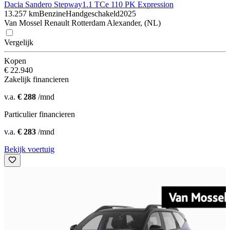
Dacia Sandero Stepway
1.1 TCe 110 PK Expression
13.257 km
Benzine
Handgeschakeld
2025
Van Mossel Renault Rotterdam Alexander, (NL)
Vergelijk
Kopen
€ 22.940
Zakelijk financieren
v.a.
€ 288
/mnd
Particulier financieren
v.a.
€ 283
/mnd
Bekijk voertuig