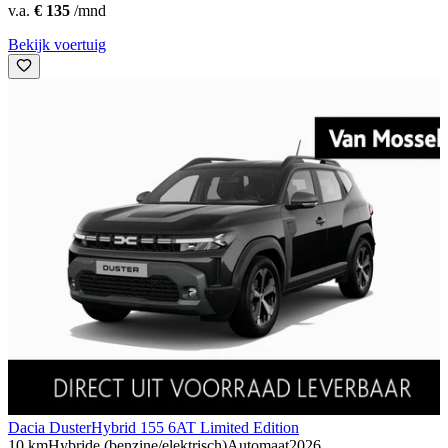
v.a.
€ 135
/mnd
Bekijk voertuig
Dacia Duster
Hybrid 155 6AT Limited Edition
10 km
Hybride (benzine/elektrisch)
Automaat
2026