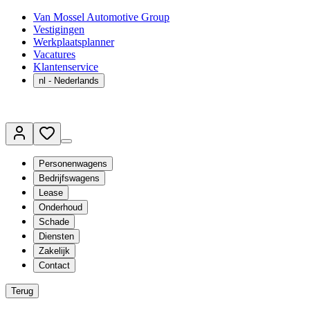
Van Mossel Automotive Group
Vestigingen
Werkplaatsplanner
Vacatures
Klantenservice
nl
- Nederlands
Personenwagens
Bedrijfswagens
Lease
Onderhoud
Schade
Diensten
Zakelijk
Contact
Terug