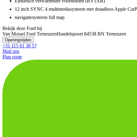
Elektrisch verwarmbare voorstoelen (BY1AB)
12 inch SYNC 4 multimediasysteem met draadloos Apple Car
navigatiesysteem full map
Bekijk deze Ford bij
Van Mossel Ford Terneuzen
Handelspoort 8
4538 BN Terneuzen
Openingstijden
+31 115 61 38 57
Mail ons
Plan route