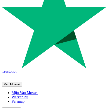
Trustpilot
Van Mossel
Mijn Van Mossel
Werken bij
Persmap