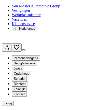
Van Mossel Automotive Group
Vestigingen
Werkplaatsplanner
Vacatures
Klantenservice
nl
- Nederlands
Personenwagens
Bedrijfswagens
Lease
Onderhoud
Schade
Diensten
Zakelijk
Contact
Terug