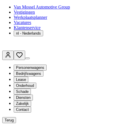
Van Mossel Automotive Group
Vestigingen
Werkplaatsplanner
Vacatures
Klantenservice
nl
- Nederlands
Personenwagens
Bedrijfswagens
Lease
Onderhoud
Schade
Diensten
Zakelijk
Contact
Terug