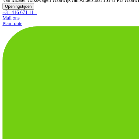
Van Mossel Volkswagen Waalwijk
Van Andelstraat 1
5141 PB Waalwi
Openingstijden
+31 416 671 11 1
Mail ons
Plan route